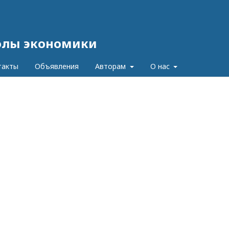
олы экономики
такты
Объявления
Авторам
О нас