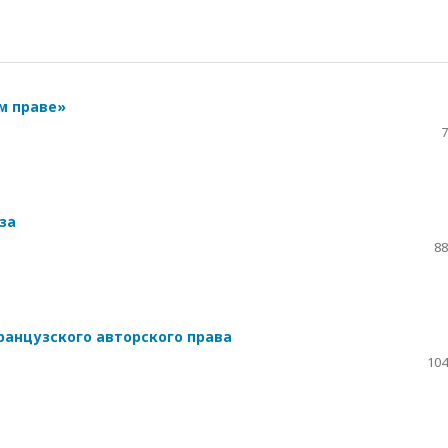
м праве»
7
за
88
ранцузского авторского права
104