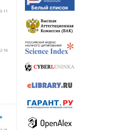
3-11
2-16
е