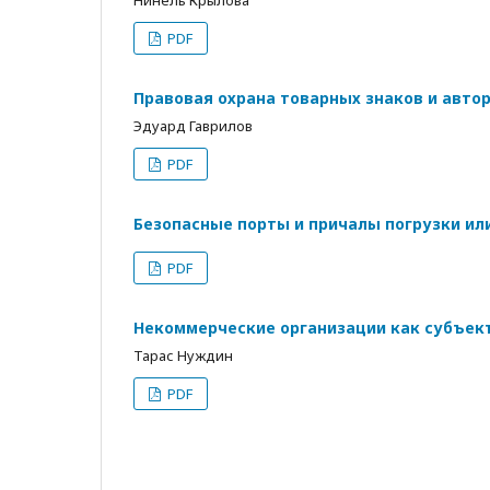
Нинель Крылова
PDF
Правовая охрана товарных знаков и авто
Эдуард Гаврилов
PDF
Безопасные порты и причалы погрузки ил
PDF
Некоммерческие организации как субъект
Тарас Нуждин
PDF