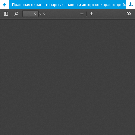
Правовая охрана товарных знаков и авторское право: проблемы разграничения