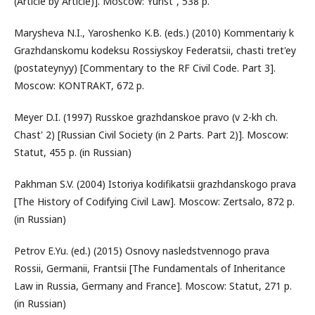
(Article by Article)]. Moscow: Yurist”, 538 p.
Marysheva N.I., Yaroshenko K.B. (eds.) (2010) Kommentariy k
Grazhdanskomu kodeksu Rossiyskoy Federatsii, chasti tret'ey
(postateynyy) [Commentary to the RF Civil Code. Part 3].
Moscow: KONTRAKT, 672 p.
Meyer D.I. (1997) Russkoe grazhdanskoe pravo (v 2-kh ch.
Chast' 2) [Russian Civil Society (in 2 Parts. Part 2)]. Moscow:
Statut, 455 p. (in Russian)
Pakhman S.V. (2004) Istoriya kodifikatsii grazhdanskogo prava
[The History of Codifying Civil Law]. Moscow: Zertsalo, 872 p.
(in Russian)
Petrov E.Yu. (ed.) (2015) Osnovy nasledstvennogo prava
Rossii, Germanii, Frantsii [The Fundamentals of Inheritance
Law in Russia, Germany and France]. Moscow: Statut, 271 p.
(in Russian)