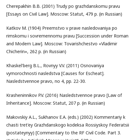
Cherepakhin B.B. (2001) Trudy po grazhdanskomu pravu
[Essays on Civil Law]. Moscow: Statut, 479 p. (in Russian)
Katkov M. (1904) Preemstvo v prave nasledovaniya po
rimskomu i sovremennomu pravu [Succession under Roman
and Modern Law]. Moscow: Tovarishchestvo «Vladimir
Chicherin», 262 p. (in Russian)
Khaskel'berg B.L., Rovnyy V.V. (2011) Osnovaniya
vymorochnosti nasledstva [Causes for Escheat].
Nasledstvennoe pravo, no 4, pp. 22-30.
Krasheninnikov P.V. (2016) Nasledstvennoe pravo [Law of
Inheritance]. Moscow: Statut, 207 p. (in Russian)
Makovskiy A.L., Sukhanov E.A. (eds.) (2002) Kommentariy k
chasti tret'ey Grazhdanskogo kodeksa Rossiyskoy Federatsii
(postateynyy) [Commentary to the RF Civil Code. Part 3.