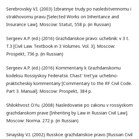
Serebrovskiy V.I. (2003) Izbrannye trudy po nasledstvennomu i
strakhovomu pravu [Selected Works on Inheritance and
Insurance Law]. Moscow: Statut, 558 p. (in Russian)
Sergeev A.P. (ed.) (2016) Grazhdanskoe pravo: uchebnik: v 3 t.
T.3 [Civil Law. Textbook in 3 Volumes. Vol. 3]. Moscow:
Prospekt, 736 p. (in Russian)
Sergeev A.P. (ed.) (2016) Kommentariy k Grazhdanskomu
kodeksu Rossiyskoy Federatsii. Chast' tret'ya: uchebno-
prakticheskiy kommentariy [Commentary to the RF Civil Code.
Part 3. Manual]. Moscow: Prospekt, 384 p.
Shilokhvost O.Yu. (2008) Nasledovanie po zakonu v rossiyskom
grazhdanskom prave [Inheriting by Law in Russian Civil Law].
Moscow: Norma. 272 p. (in Russian)
Sinayskiy V.I. (2002) Russkoe grazhdanskoe pravo [Russian Civil