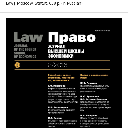
Law]. Moscow: Statut, 638 p. (in Russian)