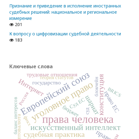
Признание и приведение в исполнение иностранных
судебных решений: национальное и региональное
измерение
201
К вопросу о цифровизации судебной деятельности
183
Ключевые слова
Европейский союз
трудовые отношения
конституция
теория статутов
блокчейн
Интернет
уголовное право
государство
BRICS
право ЕС
Россия
шариат
Суд ЕС
баланс интересов
бюджет
суд
права человека
криптовалюта
фикх
искусственный интеллект
право
судебная практика