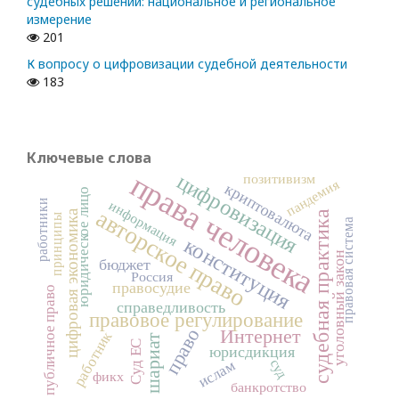
судебных решений: национальное и региональное
измерение
201
К вопросу о цифровизации судебной деятельности
183
Ключевые слова
права человека
цифровизация
позитивизм
пандемия
криптовалюта
юридическое лицо
работники
информация
авторское право
цифровая экономика
судебная практика
принципы
правовая система
конституция
уголовный закон
бюджет
Россия
правосудие
публичное право
справедливость
правовое регулирование
право
Интернет
работник
шариат
Суд ЕС
юрисдикция
суд
ислам
фикх
банкротство