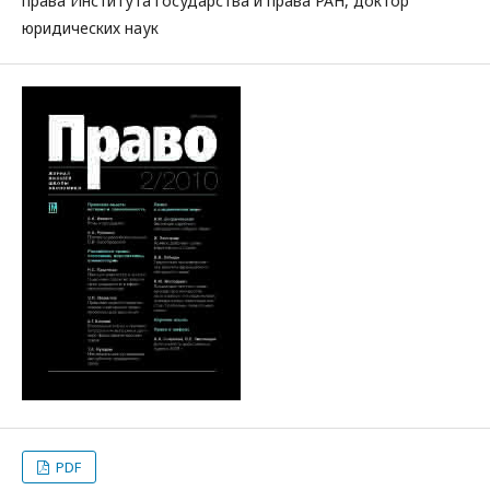
права Института государства и права РАН, доктор
юридических наук
PDF