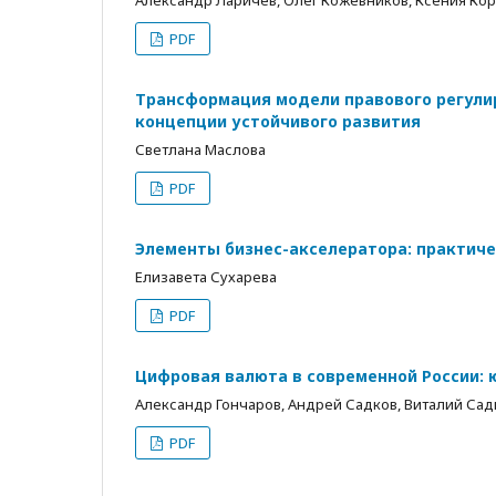
Александр Ларичев, Олег Кожевников, Ксения Ко
PDF
Трансформация модели правового регулир
концепции устойчивого развития
Светлана Маслова
PDF
Элементы бизнес-акселератора: практиче
Елизавета Сухарева
PDF
Цифровая валюта в современной России: 
Александр Гончаров, Андрей Садков, Виталий Сад
PDF