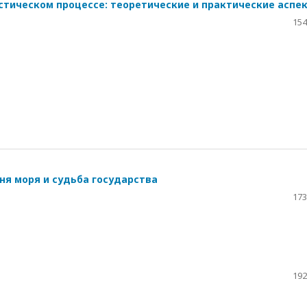
стическом процессе: теоретические и практические аспе
154
ня моря и судьба государства
173
192