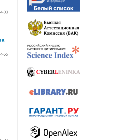
4-33
ва,
4-55