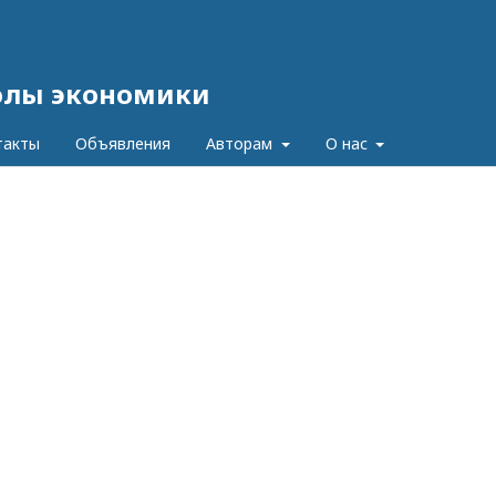
олы экономики
такты
Объявления
Авторам
О нас