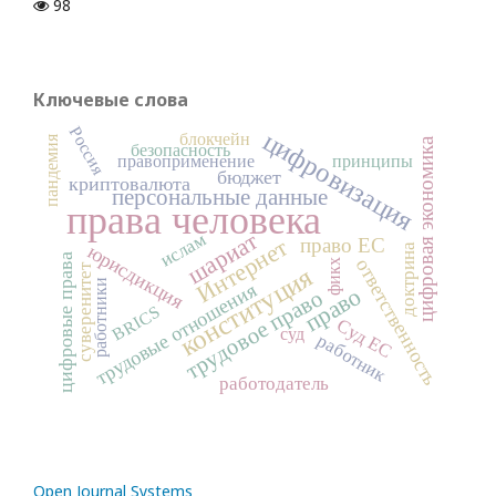
98
Ключевые слова
Россия
цифровизация
блокчейн
пандемия
цифровая экономика
безопасность
правоприменение
принципы
бюджет
криптовалюта
персональные данные
права человека
шариат
ислам
право ЕС
Интернет
юрисдикция
доктрина
цифровые права
ответственность
фикх
конституция
суверенитет
работники
трудовые отношения
право
трудовое право
BRICS
Суд ЕС
суд
работник
работодатель
Open Journal Systems