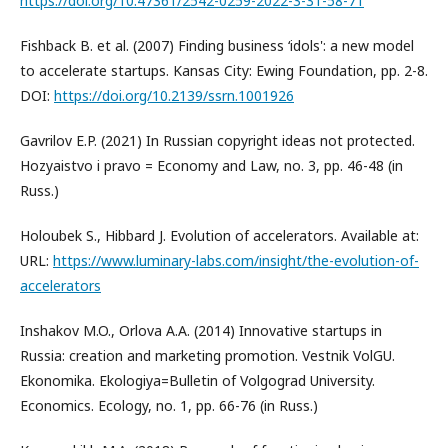
https://doi.org/10.47361/2542-0259-2022-3-31-58-71
Fishback B. et al. (2007) Finding business ‘idols': a new model
to accelerate startups. Kansas City: Ewing Foundation, pp. 2-8.
DOI:
https://doi.org/10.2139/ssrn.1001926
Gavrilov E.P. (2021) In Russian copyright ideas not protected.
Hozyaistvo i pravo = Economy and Law, no. 3, pp. 46-48 (in
Russ.)
Holoubek S., Hibbard J. Evolution of accelerators. Available at:
URL:
https://www.luminary-labs.com/insight/the-evolution-of-
accelerators
Inshakov M.O., Orlova A.A. (2014) Innovative startups in
Russia: creation and marketing promotion. Vestnik VolGU.
Ekonomika. Ekologiya=Bulletin of Volgograd University.
Economics. Ecology, no. 1, pp. 66-76 (in Russ.)