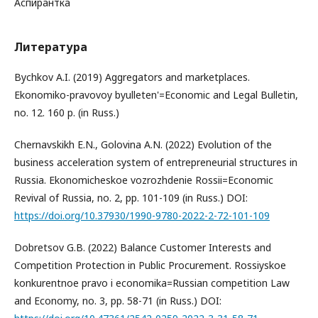
Аспирантка
Литература
Bychkov A.I. (2019) Aggregators and marketplaces.
Ekonomiko-pravovoy byulleten'=Economic and Legal Bulletin,
no. 12. 160 p. (in Russ.)
Chernavskikh E.N., Golovina A.N. (2022) Evolution of the
business acceleration system of entrepreneurial structures in
Russia. Ekonomicheskoe vozrozhdenie Rossii=Economic
Revival of Russia, no. 2, pp. 101-109 (in Russ.) DOI:
https://doi.org/10.37930/1990-9780-2022-2-72-101-109
Dobretsov G.B. (2022) Balance Customer Interests and
Competition Protection in Public Procurement. Rossiyskoe
konkurentnoe pravo i economika=Russian competition Law
and Economy, no. 3, pp. 58-71 (in Russ.) DOI: