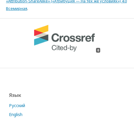
«Attribution-ShareAlike» («Атрибуция — На тех же условиях») 4.0
Всемирная
.
0
Язык
Русский
English