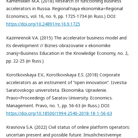
Kamenskikh M.A. (2018) Research of functioning business
accelerators in Russia. Regional'naya ekonomika=Regional
Economics, vol. 16, no. 9, pp. 1725-1734 (in Russ.) DOI:
https://doi.org/10.24891/re.16.9.1725
Kazimirenok V.A. (2015) The accelerator business model and
its development // Biznes-obrazovanie v ekonomike
znanij=Business Education in the Knowledge Economy, no. 2,
pp. 22-25 (in Russ.)
Korotkovskaya E.V., Korotkovskaya E.S. (2018) Corporate
accelerators as an instrument of “open innovation”. Izvestia
Saratovskogo universiteta. Ekonomika. Upravlenie.
Pravo=Proceedings of Saratov University. Economics.
Management. Pravo, no. 1, pp. 56-63 (in Russ.) DOI:
https://doi.org/10.18500/1994-2540-2018-18-1-56-63
Krasnova S.A. (2022) Civil status of online platform operators:
uncertain present and possible future. Imushchestvennye