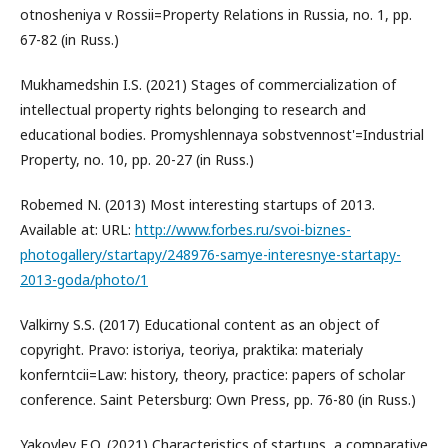
otnosheniya v Rossii=Property Relations in Russia, no. 1, pp.
67-82 (in Russ.)
Mukhamedshin I.S. (2021) Stages of commercialization of
intellectual property rights belonging to research and
educational bodies. Promyshlennaya sobstvennost'=Industrial
Property, no. 10, pp. 20-27 (in Russ.)
Robemed N. (2013) Most interesting startups of 2013.
Available at: URL:
http://www.forbes.ru/svoi-biznes-
photogallery/startapy/248976-samye-interesnye-startapy-
2013-goda/photo/1
Valkirny S.S. (2017) Educational content as an object of
copyright. Pravo: istoriya, teoriya, praktika: materialy
konferntcii=Law: history, theory, practice: papers of scholar
conference. Saint Petersburg: Own Press, pp. 76-80 (in Russ.)
Yakovlev E.O. (2021) Characteristics of startups, a comparative