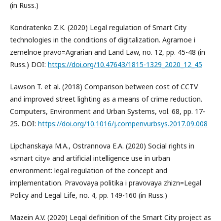
(in Russ.)
Kondratenko Z.K. (2020) Legal regulation of Smart City
technologies in the conditions of digitalization. Agrarnoe i
zemelnoe pravo=Agrarian and Land Law, no. 12, pp. 45-48 (in
Russ.) DOI:
https://doi.org/10.47643/1815-1329_2020_12_45
Lawson T. et al. (2018) Comparison between cost of CCTV
and improved street lighting as a means of crime reduction.
Computers, Environment and Urban Systems, vol. 68, pp. 17-
25. DOI:
https://doi.org/10.1016/j.compenvurbsys.2017.09.008
Lipchanskaya M.A., Ostrannova E.A. (2020) Social rights in
«smart city» and artificial intelligence use in urban
environment: legal regulation of the concept and
implementation. Pravovaya politika i pravovaya zhizn=Legal
Policy and Legal Life, no. 4, pp. 149-160 (in Russ.)
Mazein A.V. (2020) Legal definition of the Smart City project as