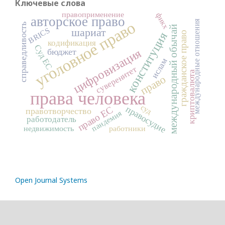
Ключевые слова
правоприменение
фикх
авторское право
международные отношения
уголовное право
справедливость
международный обычай
BRICS
шариат
конституция
гражданское право
кодификация
Суд ЕС
цифровизация
бюджет
ислам
суверенитет
криптовалюта
право
права человека
суд
правосудие
право ЕС
правотворчество
пандемия
работодатель
недвижимость
работники
Open Journal Systems