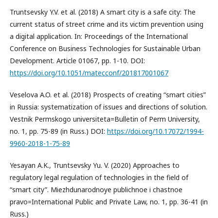
Truntsevsky Y.V. et al. (2018) A smart city is a safe city: The
current status of street crime and its victim prevention using
a digital application. In: Proceedings of the International
Conference on Business Technologies for Sustainable Urban
Development. Article 01067, pp. 1-10. DOI:
https://doi.org/10.1051/matecconf/201817001067
Veselova A.O. et al. (2018) Prospects of creating “smart cities”
in Russia: systematization of issues and directions of solution.
Vestnik Permskogo universiteta=Bulletin of Perm University,
no. 1, pp. 75-89 (in Russ.) DOI:
https://doi.org/10.17072/1994-
9960-2018-1-75-89
Yesayan A.K., Truntsevsky Yu. V. (2020) Approaches to
regulatory legal regulation of technologies in the field of
“smart city”. Miezhdunarodnoye publichnoe i chastnoe
pravo=International Public and Private Law, no. 1, pp. 36-41 (in
Russ.)