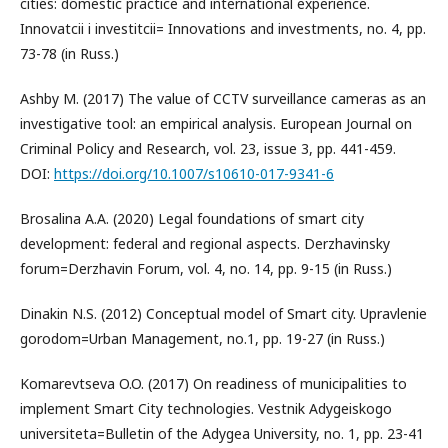
cities: domestic practice and international experience.
Innovatcii i investitcii= Innovations and investments, no. 4, pp.
73-78 (in Russ.)
Ashby M. (2017) The value of CCTV surveillance cameras as an
investigative tool: an empirical analysis. European Journal on
Criminal Policy and Research, vol. 23, issue 3, pp. 441-459.
DOI:
https://doi.org/10.1007/s10610-017-9341-6
Brosalina A.A. (2020) Legal foundations of smart city
development: federal and regional aspects. Derzhavinsky
forum=Derzhavin Forum, vol. 4, no. 14, pp. 9-15 (in Russ.)
Dinakin N.S. (2012) Conceptual model of Smart city. Upravlenie
gorodom=Urban Management, no.1, pp. 19-27 (in Russ.)
Komarevtseva O.O. (2017) On readiness of municipalities to
implement Smart City technologies. Vestnik Adygeiskogo
universiteta=Bulletin of the Adygea University, no. 1, pp. 23-41