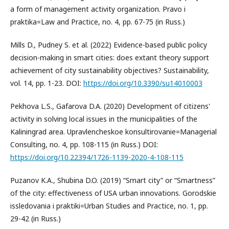
a form of management activity organization. Pravo i
praktika=Law and Practice, no. 4, pp. 67-75 (in Russ.)
Mills D., Pudney S. et al. (2022) Evidence-based public policy
decision-making in smart cities: does extant theory support
achievement of city sustainability objectives? Sustainability,
vol. 14, pp. 1-23. DOI:
https://doi.org/10.3390/su14010003
Pekhova L.S., Gafarova D.A. (2020) Development of citizens'
activity in solving local issues in the municipalities of the
Kaliningrad area. Upravlencheskoe konsultirovanie=Managerial
Consulting, no. 4, pp. 108-115 (in Russ.) DOI:
https://doi.org/10.22394/1726-1139-2020-4-108-115
Puzanov K.A., Shubina D.O. (2019) “Smart city” or “Smartness”
of the city: effectiveness of USA urban innovations. Gorodskie
issledovania i praktiki=Urban Studies and Practice, no. 1, pp.
29-42 (in Russ.)