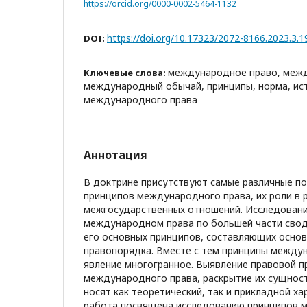
https://orcid.org/0000-0002-5464-1132
https://doi.org/10.17323/2072-8166.2023.3.1
DOI:
международное право, меж
Ключевые слова:
международный обычай, принципы, норма, ис
международного права
Аннотация
В доктрине присутствуют самые различные п
принципов международного права, их роли в 
межгосударственных отношений. Исследован
международном права по большей части свод
его основных принципов, составляющих осно
правопорядка. Вместе с тем принципы между
явление многогранное. Выявление правовой 
международного права, раскрытие их сущност
носят как теоретический, так и прикладной х
работа посвящена исследованию принципов 