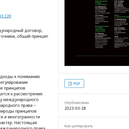
92.220
дународный договор,
точники, общий принцип
одходы к пониманию
регулировании
PDF
ие принципов
ится к рассмотрению
ву международного
Опубликован
народного права –
2023-03-28
природы принципов
и и многогранности
арактер. Настоящая
Как цитировать
международного права