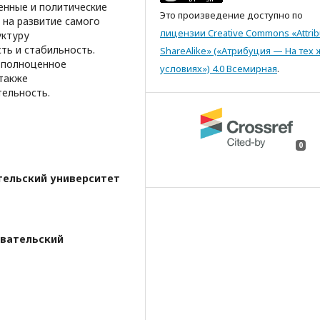
енные и политические
Это произведение доступно по
 на развитие самого
лицензии Creative Commons «Attrib
уктуру
ть и стабильность.
ShareAlike» («Атрибуция — На тех 
 полноценное
условиях») 4.0 Всемирная
.
также
тельность.
0
тельский университет
вательский