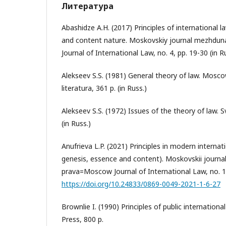
Литература
Abashidze A.H. (2017) Principles of international l
and content nature. Moskovskiy journal mezhd
Journal of International Law, no. 4, pp. 19-30 (in R
Alekseev S.S. (1981) General theory of law. Mosco
literatura, 361 p. (in Russ.)
Alekseev S.S. (1972) Issues of the theory of law. S
(in Russ.)
Anufrieva L.P. (2021) Principles in modern internat
genesis, essence and content). Moskovskii jour
prava=Moscow Journal of International Law, no. 1, 
https://doi.org/10.24833/0869-0049-2021-1-6-27
Brownlie I. (1990) Principles of public international
Press, 800 p.