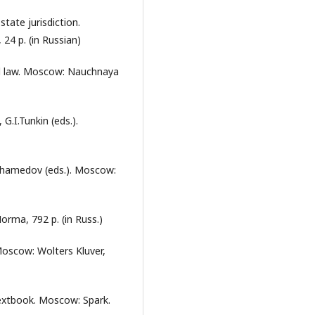
tate jurisdiction.
24 p. (in Russian)
al law. Moscow: Nauchnaya
G.I.Tunkin (eds.).
muhamedov (eds.). Moscow:
orma, 792 p. (in Russ.)
 Moscow: Wolters Kluver,
Textbook. Moscow: Spark.