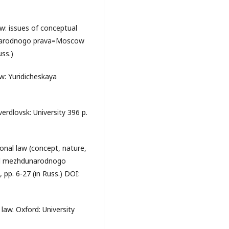
aw: issues of conceptual
unarodnogo prava=Moscow
uss.)
w: Yuridicheskaya
verdlovsk: University 396 p.
ional law (concept, nature,
nal mezhdunarodnogo
pp. 6-27 (in Russ.) DOI:
 law. Oxford: University