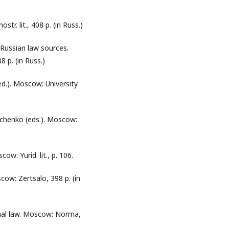
r. lit., 408 p. (in Russ.)
 Russian law sources.
 p. (in Russ.)
d.). Moscow: University
anchenko (eds.). Moscow:
ow: Yurid. lit., p. 106.
cow: Zertsalo, 398 p. (in
onal law. Moscow: Norma,