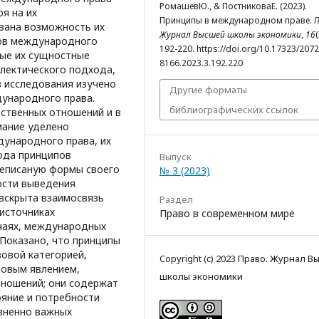
РомашевЮ., & ПостниковаЕ. (2023).
ря на их
Принципы в международном праве.
П
зана возможность их
Журнал Высшей школы экономики
,
16
(
пов международного
192-220. https://doi.org/10.17323/2072
ные их сущностные
8166.2023.3.192.220
алектического подхода,
 исследования изучено
Другие форматы
ународного права.
библиографических ссылок
рственных отношений и в
мание уделено
ународного права, их
ода принципов
Выпуск
неписаную формы своего
№ 3 (2023)
ости выведения
вскрыта взаимосвязь
Раздел
источниках
Право в современном мире
чаях, международных
 Показано, что принципы
овой категорией,
Copyright (c) 2023 Право. Журнал 
вовым явлением,
школы экономики
ношений; они содержат
яние и потребности
зненно важных