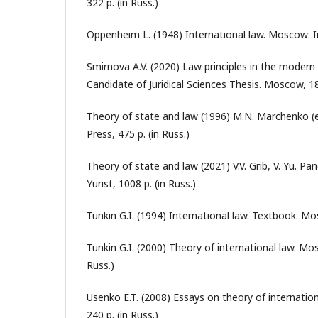
322 p. (in Russ.)
Oppenheim L. (1948) International law. Moscow: Inost
Smirnova A.V. (2020) Law principles in the modern
Candidate of Juridical Sciences Thesis. Moscow, 188
Theory of state and law (1996) M.N. Marchenko (e
Press, 475 p. (in Russ.)
Theory of state and law (2021) V.V. Grib, V. Yu. P
Yurist, 1008 p. (in Russ.)
Tunkin G.I. (1994) International law. Textbook. Mosc
Tunkin G.I. (2000) Theory of international law. Mos
Russ.)
Usenko E.T. (2008) Essays on theory of internati
240 p. (in Russ.)