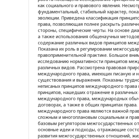
как социального и правового явления. Несмот
фундаментальный, стабильный характер, пока
эволюции. Приведена классификация принци
права, позволяющая полнее раскрыть различ
стороны, специфические черты. На основе ди
а также использования общенаучных методов
содержание различных видов принципов межд
Показана их роль в регулировании межгосуда
правоприменительной практике. Большое вни
исследованию нормативности принципов межд
различных видов. Рассмотрена правовая прир
международного права, имеющих писаную и 
существования и выражения. Показаны трудн
неписаных принципов международного права 
принципов, нашедших отражение в различных 
международного права, международных обы
договорах, а также в общих принципах права.
международного права являются важной прав
сложным и многоплановым социальным и пра
базовым регулятором межгосударственных от
основные идеи и подходы, отражающие состо
развития межгосударственных отношений, жи