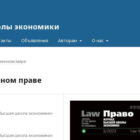
олы экономики
такты
Объявления
Авторам
О нас
еменном мире
ном праве
Высшая школа экономики»
Высшая школа экономики»