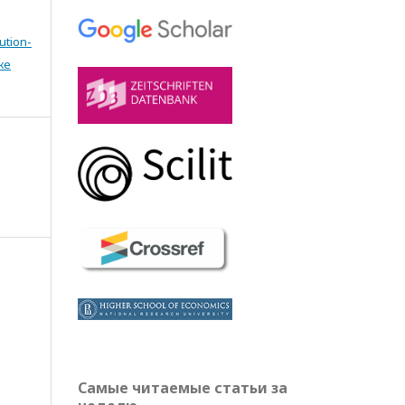
ution-
же
Самые читаемые статьи за