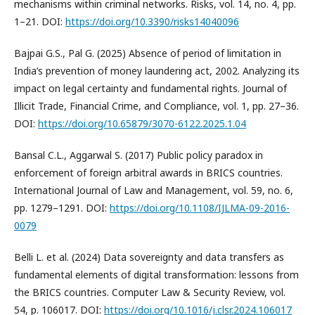
mechanisms within criminal networks. Risks, vol. 14, no. 4, pp.
1–21. DOI:
https://doi.org/10.3390/risks14040096
Bajpai G.S., Pal G. (2025) Absence of period of limitation in
India’s prevention of money laundering act, 2002. Analyzing its
impact on legal certainty and fundamental rights. Journal of
Illicit Trade, Financial Crime, and Compliance, vol. 1, pp. 27–36.
DOI:
https://doi.org/10.65879/3070-6122.2025.1.04
Bansal C.L., Aggarwal S. (2017) Public policy paradox in
enforcement of foreign arbitral awards in BRICS countries.
International Journal of Law and Management, vol. 59, no. 6,
pp. 1279–1291. DOI:
https://doi.org/10.1108/IJLMA-09-2016-
0079
Belli L. et al. (2024) Data sovereignty and data transfers as
fundamental elements of digital transformation: lessons from
the BRICS countries. Computer Law & Security Review, vol.
54, p. 106017. DOI:
https://doi.org/10.1016/j.clsr.2024.106017