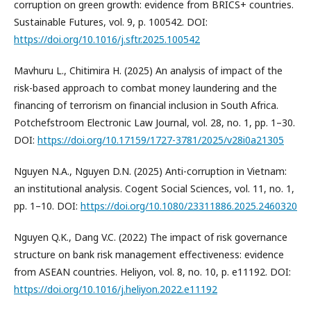
corruption on green growth: evidence from BRICS+ countries.
Sustainable Futures, vol. 9, p. 100542. DOI:
https://doi.org/10.1016/j.sftr.2025.100542
Mavhuru L., Chitimira H. (2025) An analysis of impact of the
risk-based approach to combat money laundering and the
financing of terrorism on financial inclusion in South Africa.
Potchefstroom Electronic Law Journal, vol. 28, no. 1, pp. 1–30.
DOI:
https://doi.org/10.17159/1727-3781/2025/v28i0a21305
Nguyen N.A., Nguyen D.N. (2025) Anti-corruption in Vietnam:
an institutional analysis. Cogent Social Sciences, vol. 11, no. 1,
pp. 1–10. DOI:
https://doi.org/10.1080/23311886.2025.2460320
Nguyen Q.K., Dang V.C. (2022) The impact of risk governance
structure on bank risk management effectiveness: evidence
from ASEAN countries. Heliyon, vol. 8, no. 10, p. e11192. DOI:
https://doi.org/10.1016/j.heliyon.2022.e11192