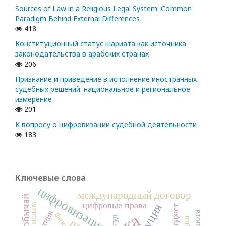
Sources of Law in a Religious Legal System: Common
Paradigm Behind External Differences
418
Конституционный статус шариата как источника
законодательства в арабских странах
206
Признание и приведение в исполнение иностранных
судебных решений: национальное и региональное
измерение
201
К вопросу о цифровизации судебной деятельности
183
Ключевые слова
цифровизация
международный договор
цифровые права
ислам
бюджет
работник
фикх
суд