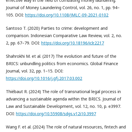
effective way in the field of combating money laundering.
Journal of Money Laundering Control, vol. 26, no. 1, pp. 94–
105. DOI:
https://doi.org/10.1108/JMLC-09-2021-0102
Santoso T. (2020) Parties to crime: development and
comparison. Indonesian Comparative Law Review, vol. 2, no.
2, pp. 67–79. DOI:
https://doi.org/10.18196/iclr.2217
Shahrokhi M. et al. (2017) The evolution and future of the
BRICS: unbundling politics from economics. Global Finance
Journal, vol. 32, pp. 1–15. DOI:
https://doi.org/10.1016/j.gfj.2017.03.002
Thiébaut R. (2024) The role of transnational legal process in
advancing a sustainable agenda within the BRICS. Journal of
Law and Sustainable Development, vol. 12, no. 10, p. e3997.
DOI:
https://doi.org/10.55908/sdgs.v12i10.3997
Wang F. et al. (2024) The role of natural resources, fintech and