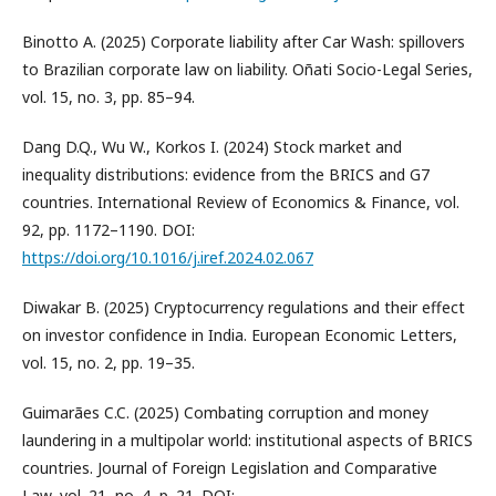
Binotto A. (2025) Corporate liability after Car Wash: spillovers
to Brazilian corporate law on liability. Oñati Socio-Legal Series,
vol. 15, no. 3, pp. 85–94.
Dang D.Q., Wu W., Korkos I. (2024) Stock market and
inequality distributions: evidence from the BRICS and G7
countries. International Review of Economics & Finance, vol.
92, pp. 1172–1190. DOI:
https://doi.org/10.1016/j.iref.2024.02.067
Diwakar B. (2025) Cryptocurrency regulations and their effect
on investor confidence in India. European Economic Letters,
vol. 15, no. 2, pp. 19–35.
Guimarães C.C. (2025) Combating corruption and money
laundering in a multipolar world: institutional aspects of BRICS
countries. Journal of Foreign Legislation and Comparative
Law, vol. 21, no. 4, p. 21. DOI: