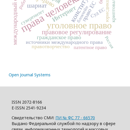
международный обычай
конституция
криптовалюта
права человека
юрисдикция
право
право ЕС
шариат
Интернет
блокчейн
Суд ЕС
суверенитет
уголовное право
правовое регулирование
гражданское право
Россия
источники международного права
правотворчество
патентное право
Open Journal Systems
ISSN 2072-8166
E-ISSN 2541-9234
Свидетельство СМИ:
ПИ № ФС 77 - 66570
Выдано Федеральной службой по надзору в сфере
связи, информационных технологий и массовых