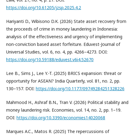
https://doi.org/10.61205/jzsp.2025.4.2
Hariyanti D., Wibisono D.K. (2026) State asset recovery from
the proceeds of crime in money laundering in Indonesia:
analysis of the effectiveness and urgency of implementing
non-conviction based asset forfeiture. Eduvest-Journal of
Universal Studies, vol. 6, no. 4, pp. 4266–4273. DOI:
https://doi.org/10.59188/eduvest.v6i4.52670
Lee B., Sims J., Lee Y.-T. (2025) BRICS expansion: threat or
opportunity for ASEAN? India Quarterly, vol. 81, no. 2, pp.
130–157. DOI:
https://doi.org/10.1177/09749284251328226
Mahmood H., Ashraf B.N., Tran V. (2026) Political stability and
money laundering risk. Economies, vol. 14, no. 2, pp. 1–19.
DOI:
https://doi.org/10.3390/economies14020068
Marques A.C., Matos R. (2025) The repercussions of