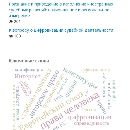
Признание и приведение в исполнение иностранных
судебных решений: национальное и региональное
измерение
201
К вопросу о цифровизации судебной деятельности
183
Ключевые слова
конституция
кодификация
эффективность
судебная практика
авторское право
трудовое право
Интернет
правосудие
блокчейн
шариат
принципы
бюджет
BRICS
юрисдикция
трудовые отношения
доктрина
права человека
Европейский союз
суд
фикх
право
Россия
ислам
цифровизация
право ЕС
справедливость