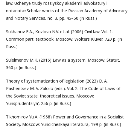
law. Uchenye trudy rossiyskoy akademii advokatury i
notariata=Scholar works of the Russian Academy of Advocacy
and Notary Services, no. 3, pp. 45–50 (in Russ.)
Sukhanov E.A., Kozlova N.V. et al. (2006) Civil law. Vol. 1.
Common part: textbook. Moscow: Wolters Klüver, 720 p. (in
Russ.)
Suleimenov M.K. (2016) Law as a system. Moscow: Statut,
360 p. (in Russ.)
Theory of systematization of legislation (2023) D. A.
Pashentsev M. V. Zaloilo (eds.). Vol. 2: The Code of Laws of
the Soviet state: theoretical issues. Moscow:
Yurisprudentsiya’, 256 p. (in Russ.)
Tikhomirov Yu.A. (1968) Power and Governance in a Socialist
Society. Moscow: Yuridicheskaya literatura, 199 p. (in Russ.)