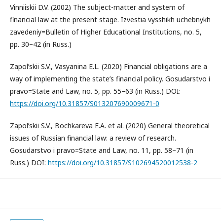
Vinniiskii D.V. (2002) The subject-matter and system of
financial law at the present stage. Izvestia vysshikh uchebnykh
zavedeniy=Bulletin of Higher Educational Institutions, no. 5,
pp. 30–42 (in Russ.)
Zapol’skii S.V., Vasyanina E.L. (2020) Financial obligations are a
way of implementing the state’s financial policy. Gosudarstvo i
pravo=State and Law, no. 5, pp. 55–63 (in Russ.) DOI:
https://doi.org/10.31857/S013207690009671-0
Zapol’skii S.V., Bochkareva E.A. et al. (2020) General theoretical
issues of Russian financial law: a review of research.
Gosudarstvo i pravo=State and Law, no. 11, pp. 58–71 (in
Russ.) DOI:
https://doi.org/10.31857/S102694520012538-2