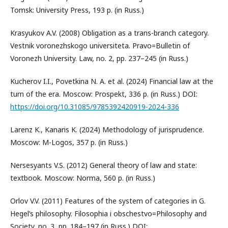
Tomsk: University Press, 193 p. (in Russ.)
Krasyukov A.V. (2008) Obligation as a trans-branch category.
Vestnik voronezhskogo universiteta. Pravo=Bulletin of
Voronezh University. Law, no. 2, pp. 237–245 (in Russ.)
Kucherov I.I., Povetkina N. A. et al. (2024) Financial law at the
turn of the era. Moscow: Prospekt, 336 p. (in Russ.) DOI:
https://doi.org/10.31085/9785392420919-2024-336
Larenz K., Kanaris K. (2024) Methodology of jurisprudence.
Moscow: M-Logos, 357 p. (in Russ.)
Nersesyants V.S. (2012) General theory of law and state:
textbook. Moscow: Norma, 560 p. (in Russ.)
Orlov V.V. (2011) Features of the system of categories in G.
Hegel’s philosophy. Filosophia i obschestvo=Philosophy and
Society, no. 3, pp. 184–197 (in Russ.) DOI: