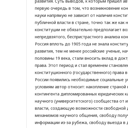
развития. Суть выводов, к которым пришел ав
первую очередь в том, что возникновение ко
науки напрямую не зависит от наличия конст
публичной власти в стране, точно так же как 
конституции не обязательно предполагает в
непредвзятого, беспристрастного анализа ко
Россия вплоть до 1905 года не знала консти
развития, тем не менее российские ученые, на
половины 19 века, стали вносить вклад в док
права. Этот период и стал временем становле
конституционного (государственного) права в
России появились необходимые социальные ус
условиям автор относит: накопление страной
контингента дипломированных юридических к
научного (университетского) сообщества от 
власти, создающую возможности свободной д
механизмов научного общения, свободу полу
информации из-за рубежа, свободу выезда в д