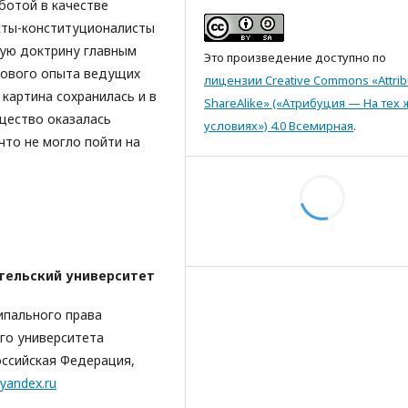
ботой в качестве
исты-конституционалисты
ную доктрину главным
Это произведение доступно по
вового опыта ведущих
лицензии Creative Commons «Attrib
картина сохранилась и в
ShareAlike» («Атрибуция — На тех 
щество оказалась
условиях») 4.0 Всемирная
.
что не могло пойти на
тельский университет
ипального права
го университета
оссийская Федерация,
yandex.ru