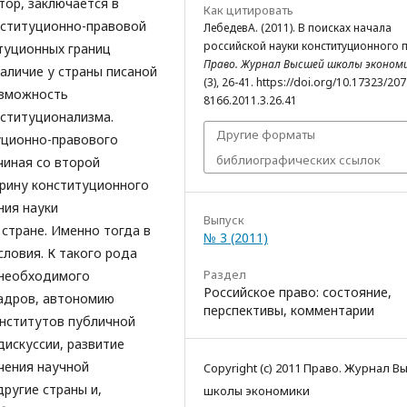
тор, заключается в
Как цитировать
нституционно-правовой
ЛебедевА. (2011). В поисках начала
российской науки конституционного 
итуционных границ
Право. Журнал Высшей школы эконом
наличие у страны писаной
(3), 26-41. https://doi.org/10.17323/207
озможность
8166.2011.3.26.41
нституционализма.
Другие форматы
туционно-правового
библиографических ссылок
чиная со второй
трину конституционного
ния науки
Выпуск
 стране. Именно тогда в
№ 3 (2011)
ловия. К такого рода
Раздел
 необходимого
Российское право: состояние,
адров, автономию
перспективы, комментарии
институтов публичной
искуссии, развитие
чения научной
Copyright (c) 2011 Право. Журнал 
ругие страны и,
школы экономики