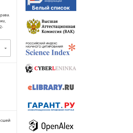
права.
ики
,
2-
Высшей