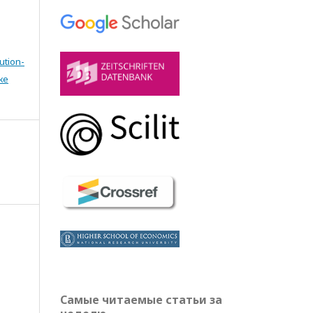
ution-
же
Самые читаемые статьи за