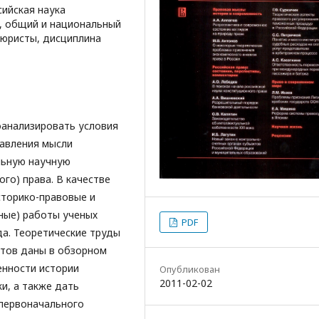
сийская наука
т, общий и национальный
юристы, дисциплина
оанализировать условия
авления мысли
льную научную
го) права. В качестве
сторико-правовые и
ные) работы ученых
PDF
да. Теоретические труды
тов даны в обзорном
енности истории
Опубликован
2011-02-02
и, а также дать
 первоначального