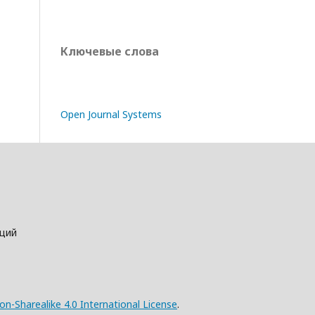
Ключевые слова
Open Journal Systems
аций
n-Sharealike 4.0 International License
.