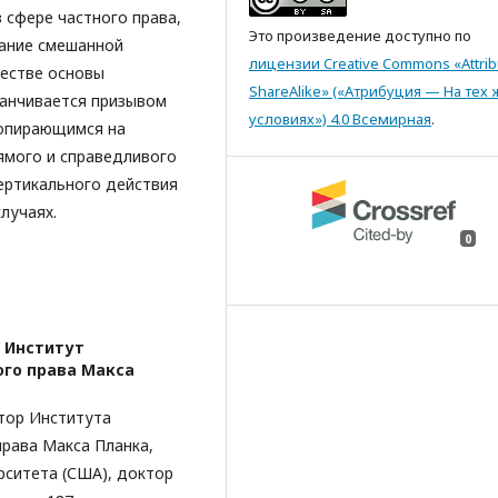
 сфере частного права,
Это произведение доступно по
вание смешанной
лицензии Creative Commons «Attrib
честве основы
ShareAlike» («Атрибуция — На тех 
канчивается призывом
условиях») 4.0 Всемирная
.
 опирающимся на
ямого и справедливого
вертикального действия
лучаях.
0
; Институт
ого права Макса
тор Института
рава Макса Планка,
рситета (США), доктор