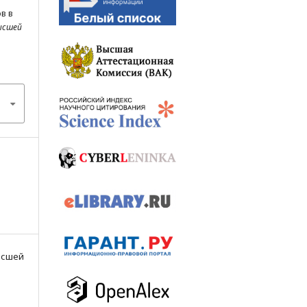
в в
ысшей
Высшей