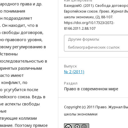
Как цитировать
ародного права и др.
БазедовЮ. (2011). Свобода договоро
го понимания
Европейском союзе.
Право. Журнал В
школы экономики
, (2), 88-107.
Он подразделяет
https://doi.org/10.17323/2072-
 Он находит, что в
8166.2011.2.88.107
а свободы договоров,
Другие форматы
о-правового уровня,
вовому регулированию в
библиографических ссылок
йственны
епоследовательностью в
Выпуск
 принятых различными
№ 2 (2011)
часто имеют
 конфликт, по
Раздел
Право в современном мире
о усугубится после
пейского союза. Ведь в
ые аспекты свободы
Copyright (c) 2011 Право. Журнал 
ные
школы экономики
твующие коллизии
имание. Поэтому прямое