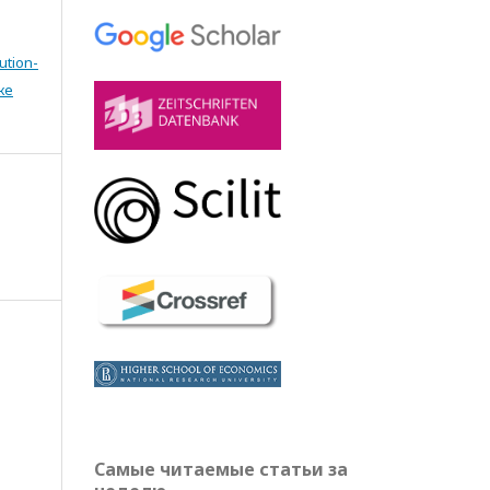
ution-
же
Самые читаемые статьи за