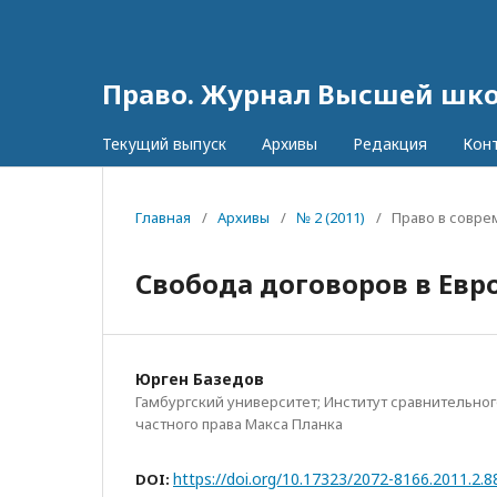
Право. Журнал Высшей шк
Текущий выпуск
Архивы
Редакция
Кон
Главная
/
Архивы
/
№ 2 (2011)
/
Право в совр
Свобода договоров в Евр
Юрген Базедов
Гамбургский университет; Институт сравнительно
частного права Макса Планка
https://doi.org/10.17323/2072-8166.2011.2.8
DOI: