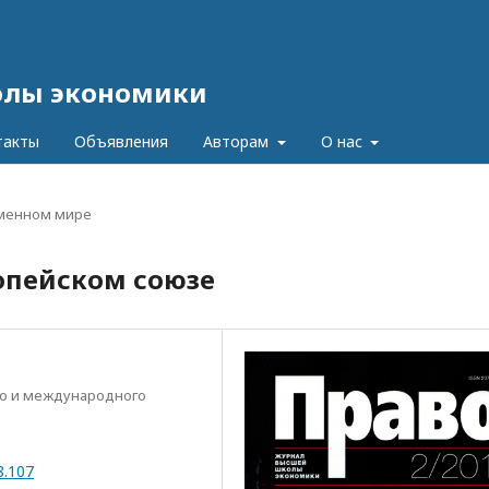
олы экономики
такты
Объявления
Авторам
О нас
еменном мире
опейском союзе
го и международного
8.107