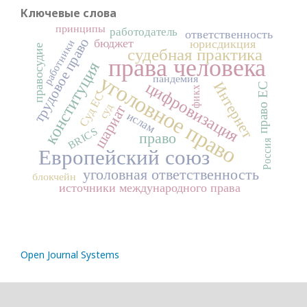
Ключевые слова
принципы
работодатель
ответственность
трудовое право
бюджет
юрисдикция
работники
правосудие
судебная практика
права человека
конституция
уголовное право
пандемия
цифровизация
Интернет
право ЕС
фикх
Суд ЕС
суд
шариат
ислам
BRICS
право
Россия
Европейский союз
уголовная ответственность
блокчейн
источники международного права
Open Journal Systems