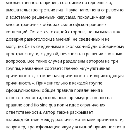
множественность причин, состояние потерпевшего,
вмешательство третьих лиц. Наука наполнена отрывочно
и асистемно решаемыми казусами, покоящимися на
многостраничных обзорах философско-правовых
концепций. Остается, с одной стороны, не вызывающая
доверия разноголосица мнений, не сведенных и не
могущих быть сведенными к сколько-нибудь обозримому
пространству, и, с другой, неясность в решении сложных
вопросов. Все такие случаи разделены автором на три
группы, названные соответственно: «кумулятивная
причинность», «атипичная причинность» и «привходящая
причинность». Применительно к каждой группе
сформулированы общие правила привлечения к
ответственности, основанные преимущественно на
правиле conditio sine qua non и идее ограничения
ответственности. Автор также раскрывает
взаимодействие между различными типами причинности,
например, трансформацию «кумулятивной причинности» в