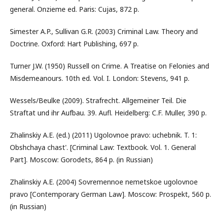
general. Onzieme ed. Paris: Cujas, 872 p.
Simester A.P., Sullivan G.R. (2003) Criminal Law. Theory and
Doctrine. Oxford: Hart Publishing, 697 p.
Turner J.W. (1950) Russell on Crime. A Treatise on Felonies and
Misdemeanours. 10th ed. Vol. I. London: Stevens, 941 p.
Wessels/Beulke (2009). Strafrecht. Allgemeiner Teil. Die
Straftat und ihr Aufbau. 39. Aufl. Heidelberg: C.F. Muller, 390 p.
Zhalinskiy A.E. (ed.) (2011) Ugolovnoe pravo: uchebnik. T. 1:
Obshchaya chast'. [Criminal Law: Textbook. Vol. 1. General
Part]. Moscow: Gorodets, 864 p. (in Russian)
Zhalinskiy A.E. (2004) Sovremennoe nemetskoe ugolovnoe
pravo [Contemporary German Law]. Moscow: Prospekt, 560 p.
(in Russian)