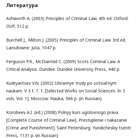
Литература
Ashworth A. (2003) Principles of Criminal Law. 4th ed. Oxford:
OUP, 512 p.
Burchell J., Milton J. (2005) Principles of Criminal Law. 3rd ed.
Lansdowne: Juta, 1047 p.
Ferguson P.R., McDiarmid C. (2009) Scots Criminal Law. A
Critical Analysis. Dundee: Dundee University Press, 440 p.
Kudryavtsev V.N. (2002) Izbrannye trudy po sotsial'nym
naukam. V 3 t. T. 1. [Selected Works on Social Sciences. In 3
vols. Vol. 1]. Moscow: Nauka, 566 p. (in Russian)
Korobeev A.I. (ed.) (2008) Polnyy kurs ugolovnogo prava
[Complete Course of Criminal Law]. Prestuplenie i nakazanie
[Crime and Punishment]. Saint Petersburg: Yuridicheskiy tsentr
Press, 1131 p. (in Russian)