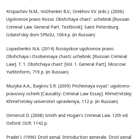
Kropachev N.M., Volzhenkin B.V., Orekhov V.V. (eds.). (2006)
Ugolovnoe pravo Rossii. Obshchaya chast': uchebnik [Russian
Criminal Law. General Part. Textbook]. Saint Petersburg:
Izdatel'skiy dom SPbGU, 1064 p. (in Russian)
Lopashenko N.A. (2014) Rossiyskoe ugolovnoe pravo.
Obshchaya i Osobennaya chasti: uchebnik. [Russian Criminal
Law]. T. 1. Obshchaya chast' [Vol. 1. General Part]. Moscow:
Yurlitinform, 719 p. (in Russian)
Muzyka A.A., Bagirov S.R. (2009) Prichinnaya svyaz': ugolovno-
pravovoy ocherk [Causality: Criminal Law Essay]. Khmel'nitskiy:
Khmel'nitskiy universitet upravleniya, 112 p. (in Russian)
Ormerod D. (2008) Smith and Hogan's Criminal Law. 12th ed.
Oxford: OUP, 1142 p.
Pradel J. (1996) Droit penal. Introduction generale. Droit penal