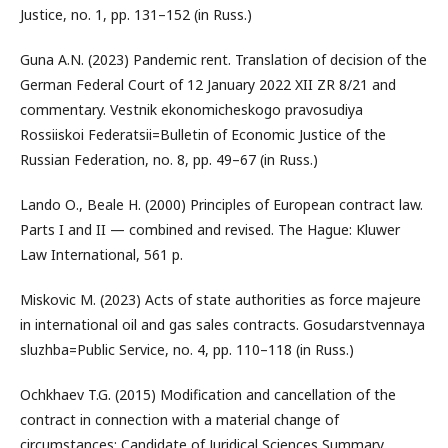
Justice, no. 1, pp. 131–152 (in Russ.)
Guna A.N. (2023) Pandemic rent. Translation of decision of the
German Federal Court of 12 January 2022 XII ZR 8/21 and
commentary. Vestnik ekonomicheskogo pravosudiya
Rossiiskoi Federatsii=Bulletin of Economic Justice of the
Russian Federation, no. 8, pp. 49–67 (in Russ.)
Lando Ο., Beale Η. (2000) Principles of European contract law.
Parts I and II — combined and revised. The Hague: Kluwer
Law International, 561 p.
Miskovic M. (2023) Acts of state authorities as force majeure
in international oil and gas sales contracts. Gosudarstvennaya
sluzhba=Public Service, no. 4, pp. 110–118 (in Russ.)
Ochkhaev T.G. (2015) Modification and cancellation of the
contract in connection with a material change of
circumstances: Candidate of Juridical Sciences Summary.