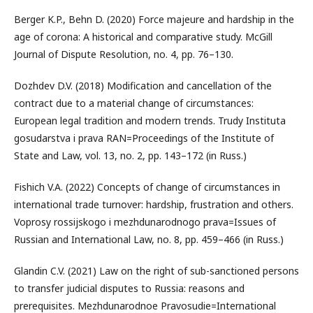
Berger K.P., Behn D. (2020) Force majeure and hardship in the
age of corona: A historical and comparative study. McGill
Journal of Dispute Resolution, no. 4, pp. 76–130.
Dozhdev D.V. (2018) Modification and cancellation of the
contract due to a material change of circumstances:
European legal tradition and modern trends. Trudy Instituta
gosudarstva i prava RAN=Proceedings of the Institute of
State and Law, vol. 13, no. 2, pp. 143–172 (in Russ.)
Fishich V.A. (2022) Concepts of change of circumstances in
international trade turnover: hardship, frustration and others.
Voprosy rossijskogo i mezhdunarodnogo prava=Issues of
Russian and International Law, no. 8, pp. 459–466 (in Russ.)
Glandin C.V. (2021) Law on the right of sub-sanctioned persons
to transfer judicial disputes to Russia: reasons and
prerequisites. Mezhdunarodnoe Pravosudie=International