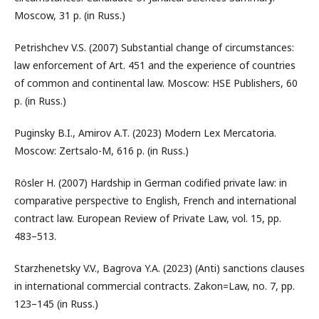
Moscow, 31 p. (in Russ.)
Petrishchev V.S. (2007) Substantial change of circumstances:
law enforcement of Art. 451 and the experience of countries
of common and continental law. Moscow: HSE Publishers, 60
p. (in Russ.)
Puginsky B.I., Amirov A.T. (2023) Modern Lex Mercatoria.
Moscow: Zertsalo-M, 616 p. (in Russ.)
Rösler H. (2007) Hardship in German codified private law: in
comparative perspective to English, French and international
contract law. European Review of Private Law, vol. 15, pp.
483–513.
Starzhenetsky V.V., Bagrova Y.A. (2023) (Anti) sanctions clauses
in international commercial contracts. Zakon=Law, no. 7, pp.
123–145 (in Russ.)