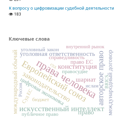
К вопросу о цифровизации судебной деятельности
183
Ключевые слова
внутренний рынок
уголовный закон
международный договор
международный обычай
уголовная ответственность
авторское право
справедливость
права человека
Европейский союз
право ЕС
суд
конституция
правосудие
законодательство
BRICS
шариат
цифровая экономика
Россия
ислам
Суд ЕС
бюджет
искусственный интеллект
право
публичное право