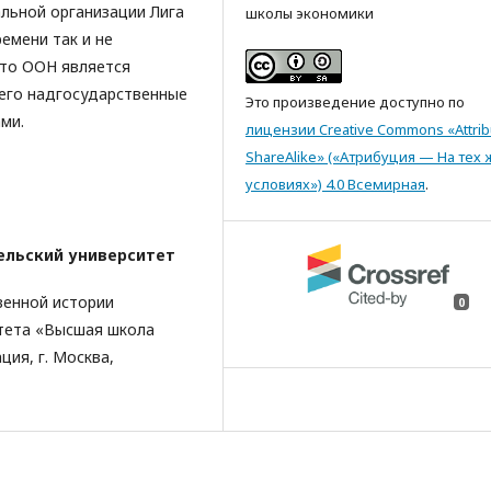
льной организации Лига
школы экономики
емени так и не
что ООН является
чего надгосударственные
Это произведение доступно по
ми.
лицензии Creative Commons «Attrib
ShareAlike» («Атрибуция — На тех 
условиях») 4.0 Всемирная
.
ельский университет
венной истории
0
тета «Высшая школа
ция, г. Москва,