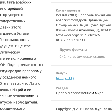
ий. Лига арабских
тве старейшей
Как цитировать
тор уверен в
ИсаевЛ. (2011). Проблемы признания 
арабских государств Организацией
осударственных
Объединенных Наций.
Право. Журнал
дствий этого
Высшей школы экономики
, (3), 103-111
 в данном Уставе
https://doi.org/10.17323/2072-
 бы возможность
8166.2011.3.103.111
удущем. В центре
Другие форматы
олитическим
библиографических ссылок
атегии полноценного
ООН. Подчеркивается тот
международно-правовому
Выпуск
у созданной немного
№ 3 (2011)
Отмечается, что Лига с
Раздел
ненных Наций и ее
Право в современном мире
альных отношениях. В
татусом наблюдателя.
 юридического
Copyright (c) 2011 Право. Журнал 