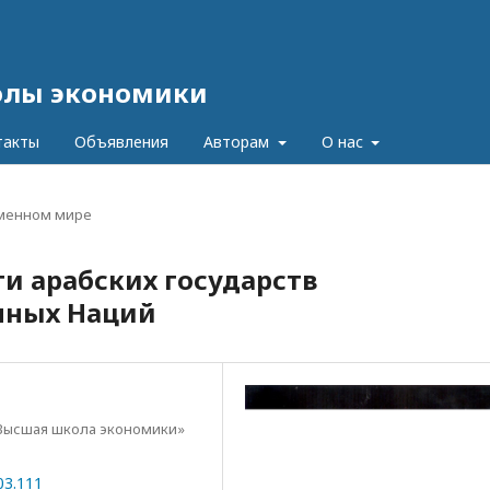
олы экономики
такты
Объявления
Авторам
О нас
еменном мире
и арабских государств
нных Наций
Высшая школа экономики»
03.111