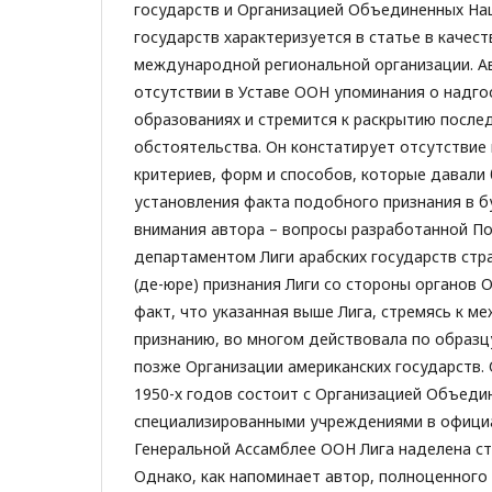
государств и Организацией Объединенных Нац
государств характеризуется в статье в качес
международной региональной организации. Ав
отсутствии в Уставе ООН упоминания о надг
образованиях и стремится к раскрытию после
обстоятельства. Он констатирует отсутствие
критериев, форм и способов, которые давали
установления факта подобного признания в б
внимания автора – вопросы разработанной П
департаментом Лиги арабских государств стр
(де-юре) признания Лиги со стороны органов 
факт, что указанная выше Лига, стремясь к 
признанию, во многом действовала по образц
позже Организации американских государств. 
1950-х годов состоит с Организацией Объеди
специализированными учреждениями в офици
Генеральной Ассамблее ООН Лига наделена с
Однако, как напоминает автор, полноценного