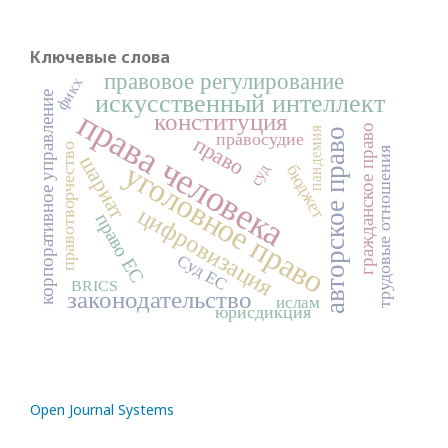
Ключевые слова
правовое регулирование
фикх
корпоративное управление
искусственный интеллект
права человека
конституция
гражданское право
пандемия
авторское право
правосудие
право
правотворчество
трудовые отношения
шариат
уголовное право
суд
бюджет
цифровизация
право ЕС
Суд ЕС
BRICS
законодательство
ислам
юрисдикция
Open Journal Systems