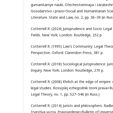
gumanitarnye nauki. Otechestvennaya i zarubezhna
Gosudarstvo i pravo=Social and Humanitarian Sc
Literature. State and Law, no. 2, pp. 36–39 (in Rus
Cotterrell R. (2024) Jurisprudence and Socio-Legal 
Fields. New York; London: Routledge, 252 p.
Cotterrell R. (1995) Law’s Community: Legal Theor
Perspective. Oxford: Clarendon Press, 381 p.
Cotterrell R. (2018) Sociological Jurisprudence: Jur
Inquiry. New York; London: Routledge, 270 p.
Cotterrell R. (2008) Ehrlich at the edge of empire:
legal studies. Rossijskij ezhegodnik teorii prava=
Legal Theory, no. 1, pp. 527–546 (in Russ.)
Cotterrell R. (2014) Jurists and philosophers: Rad
Izvestiya vuzov. Pravovedenie=Bulletin of Universit