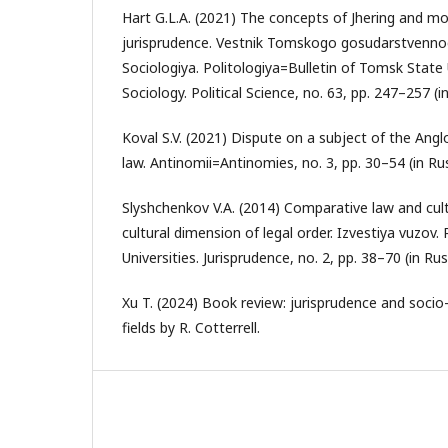
Hart G.L.A. (2021) The concepts of Jhering and mo
jurisprudence. Vestnik Tomskogo gosudarstvennogo
Sociologiya. Politologiya=Bulletin of Tomsk State 
Sociology. Political Science, no. 63, pp. 247–257 (i
Koval S.V. (2021) Dispute on a subject of the Ang
law. Antinomii=Antinomies, no. 3, pp. 30–54 (in Rus
Slyshchenkov V.A. (2014) Comparative law and cul
cultural dimension of legal order. Izvestiya vuzov.
Universities. Jurisprudence, no. 2, pp. 38–70 (in Rus
Xu T. (2024) Book review: jurisprudence and socio-
fields by R. Cotterrell.