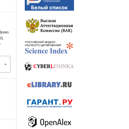
Право.
2),
-