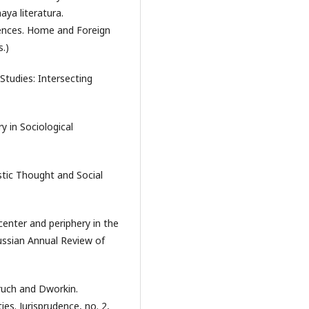
ya literatura.
iences. Home and Foreign
s.)
Studies: Intersecting
y in Sociological
istic Thought and Social
 center and periphery in the
Russian Annual Review of
bruch and Dworkin.
ies. Jurisprudence, no. 2,