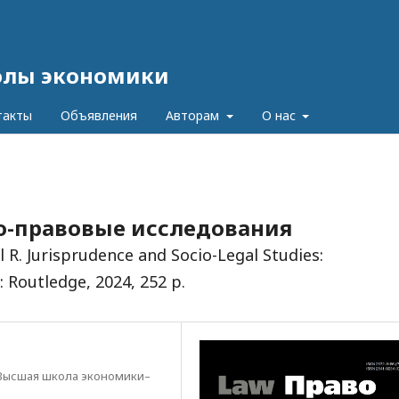
олы экономики
такты
Объявления
Авторам
О нас
но-правовые исследования
R. Jurisprudence and Socio-Legal Studies:
: Routledge, 2024, 252 p.
Высшая школа экономики–