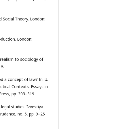
nd Social Theory. London:
roduction. London:
 realism to sociology of
69.
ed a concept of law? In: U.
retical Contexts: Essays in
Press, pp. 303–319.
legal studies. Izvestiya
prudence, no. 5, pp. 9–25