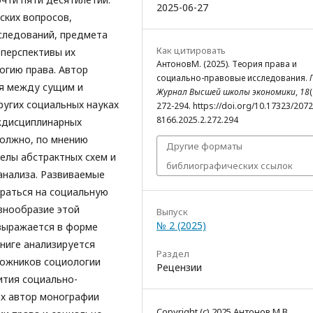
2025-06-27
ских вопросов,
следований, предмета
Как цитировать
 перспективы их
АнтоновМ. (2025). Теория права и
огию права. Автор
социально-правовые исследования.
я между сущим и
Журнал Высшей школы экономики
,
18
(
ругих социальных науках
272-294. https://doi.org/10.17323/2072
8166.2025.2.272.294
ждисциплинарных
должно, по мнению
Другие форматы
елы абстрактных схем и
библиографических ссылок
анализа. Развиваемые
раться на социальную
азнообразие этой
Выпуск
№ 2 (2025)
 выражается в форме
ниге анализируется
Раздел
ложников социологии
Рецензии
ития социально-
ах автор монографии
Copyright (c) 2025 Антонов М.В.