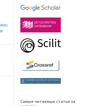
ution-
же
Самые читаемые статьи за