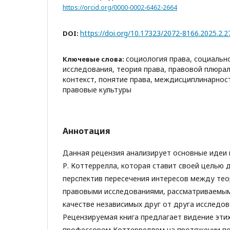
https://orcid.org/0000-0002-6462-2664
https://doi.org/10.17323/2072-8166.2025.2.2
DOI:
социология права, социальн
Ключевые слова:
исследования, теория права, правовой плюра
контекст, понятие права, междисциплинарност
правовые культуры
Аннотация
Данная рецензия анализирует основные идеи 
Р. Коттеррелла, которая ставит своей целью
перспектив пересечения интересов между тео
правовыми исследованиями, рассматриваемыми
качестве независимых друг от друга исследов
Рецензируемая книга предлагает видение эти
профессором Коттерреллом на протяжении по