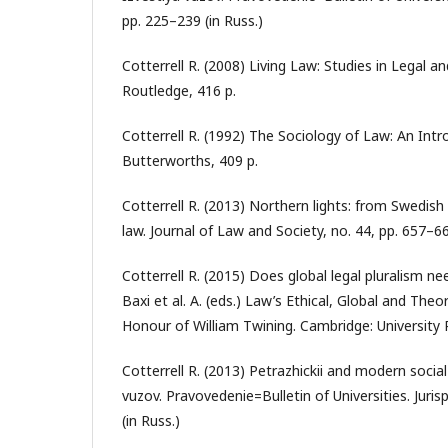
pp. 225–239 (in Russ.)
Cotterrell R. (2008) Living Law: Studies in Legal a
Routledge, 416 p.
Cotterrell R. (1992) The Sociology of Law: An Int
Butterworths, 409 p.
Cotterrell R. (2013) Northern lights: from Swedish
law. Journal of Law and Society, no. 44, pp. 657–6
Cotterrell R. (2015) Does global legal pluralism ne
Baxi et al. A. (eds.) Law’s Ethical, Global and Theo
Honour of William Twining. Cambridge: University 
Cotterrell R. (2013) Petrazhickii and modern social-
vuzov. Pravovedenie=Bulletin of Universities. Juris
(in Russ.)