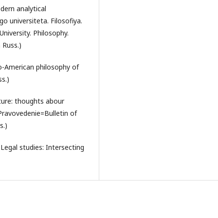
dern analytical
 universiteta. Filosofiya.
University. Philosophy.
n Russ.)
lo-American philosophy of
s.)
ture: thoughts abour
 Pravovedenie=Bulletin of
s.)
Legal studies: Intersecting