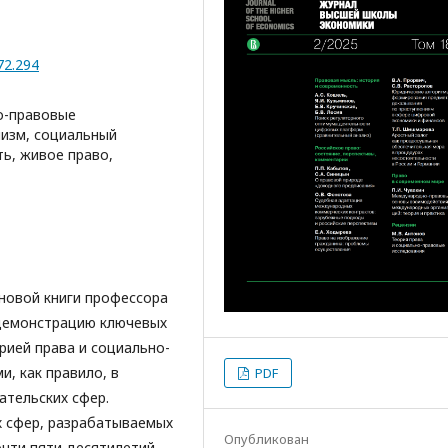
72.294
о-правовые
лизм, социальный
ь, живое право,
новой книги профессора
 демонстрацию ключевых
рией права и социально-
, как правило, в
PDF
ательских сфер.
х сфер, разрабатываемых
Опубликован
чти пяти десятилетий.