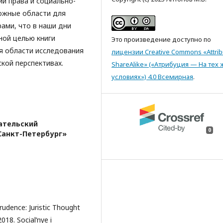
и права и социально-
ожные области для
ами, что в наши дни
ной целью книги
Это произведение доступно по
я области исследования
лицензии Creative Commons «Attrib
ской перспективах.
ShareAlike» («Атрибуция — На тех 
условиях») 4.0 Всемирная
.
ательский
0
Санкт-Петербург»
sprudence: Juristic Thought
018. Social’nye i