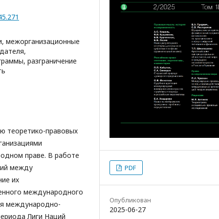
45.271
и, межорганизационные
дателя,
граммы, разграничение
ть
ю теоретико-правовых
ганизациями
одном праве. В работе
ний между
PDF
ие их
менного международного
Опубликован
ия международно-
2025-06-27
периода Лиги Наций