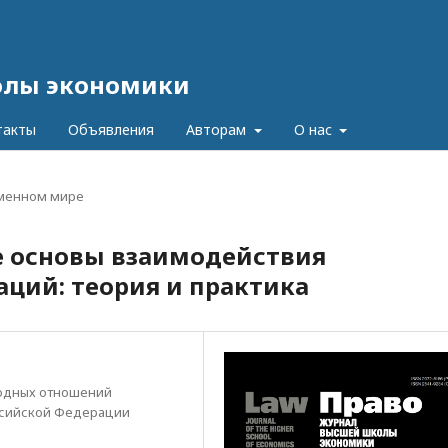
олы экономики
такты
Объявления
Авторам
О нас
еменном мире
 основы взаимодействия
ций: теория и практика
родных отношений
ссийской Федерации