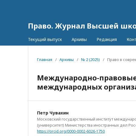
Право. Журнал Высшей шк
Текущий выпуск
Архивы
Редакция
Кон
Главная
/
Архивы
/
№ 2 (2025)
/
Право в совр
Международно-правовые
международных организа
Петр Чувахин
Московский государственный институт междуна
(университет) Министерства иностранных дел Ро
https://orcid.org/0000-0002-6026-1750