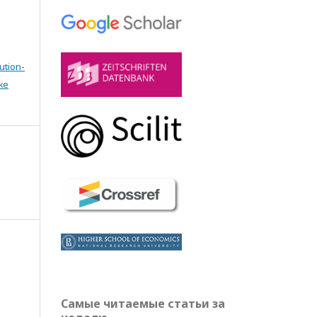
ution-
же
Самые читаемые статьи за