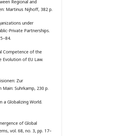
tween Regional and
en: Martinus Nijhoff, 382 p.
rganizations under
blic-Private Partnerships.
55–84.
al Competence of the
he Evolution of EU Law.
isionen: Zur
m Main: Suhrkamp, 230 p.
n a Globalizing World.
Emergence of Global
s, vol. 68, no. 3, pp. 17–