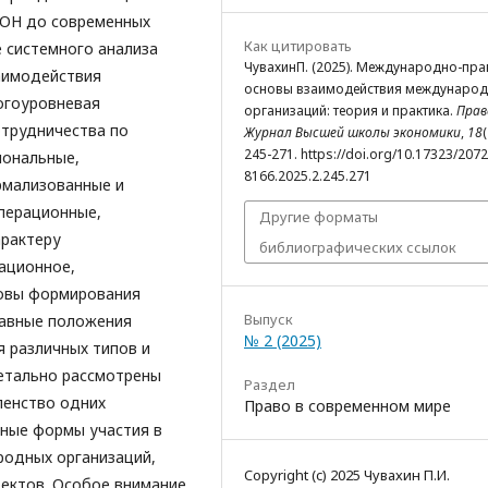
ООН до современных
Как цитировать
 системного анализа
ЧувахинП. (2025). Международно-пр
аимодействия
основы взаимодействия междунаро
огоуровневая
организаций: теория и практика.
Прав
трудничества по
Журнал Высшей школы экономики
,
18
(
245-271. https://doi.org/10.17323/2072
иональные,
8166.2025.2.245.271
рмализованные и
перационные,
Другие форматы
арактеру
библиографических ссылок
ационное,
новы формирования
Выпуск
тавные положения
№ 2 (2025)
 различных типов и
етально рассмотрены
Раздел
ленство одних
Право в современном мире
иные формы участия в
родных организаций,
Copyright (c) 2025 Чувахин П.И.
оектов. Особое внимание