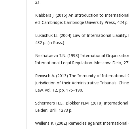
21.
Klabbers J. (2015) An Introduction to Internationa
ed. Cambridge: Cambridge University Press, 424 p.
Lukashuk I.I. (2004) Law of International Liabilit
432 p. (in Russ.)
Neshataeva T.N. (1998) International Organizatio
International Legal Regulation. Moscow: Delo, 272 
Reinisch A. (2013) The Immunity of International
Jurisdiction of their Administrative Tribunals. Chin
Law, vol. 12, pp. 175–190.
Schermers H.G., Blokker N.M. (2018) International 
Leiden: Brill, 1273 p.
Wellens K. (2002) Remedies against International