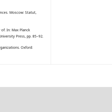
ences. Moscow: Statut,
 of. In: Max Planck
University Press, pp. 85–92.
rganizations. Oxford: