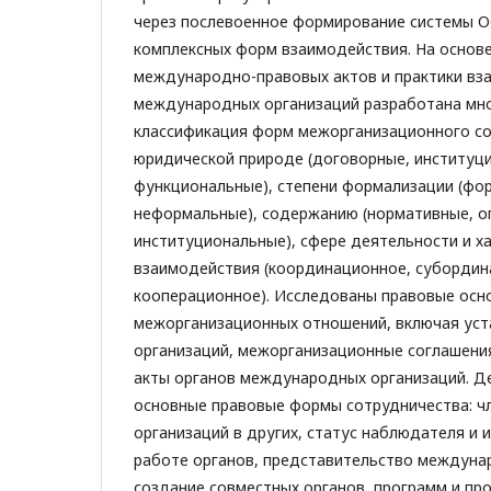
через послевоенное формирование системы 
комплексных форм взаимодействия. На основе
международно-правовых актов и практики вз
международных организаций разработана мн
классификация форм межорганизационного со
юридической природе (договорные, институц
функциональные), степени формализации (фо
неформальные), содержанию (нормативные, о
институциональные), сфере деятельности и х
взаимодействия (координационное, субордин
кооперационное). Исследованы правовые ос
межорганизационных отношений, включая ус
организаций, межорганизационные соглашения
акты органов международных организаций. Д
основные правовые формы сотрудничества: ч
организаций в других, статус наблюдателя и 
работе органов, представительство междуна
создание совместных органов, программ и пр