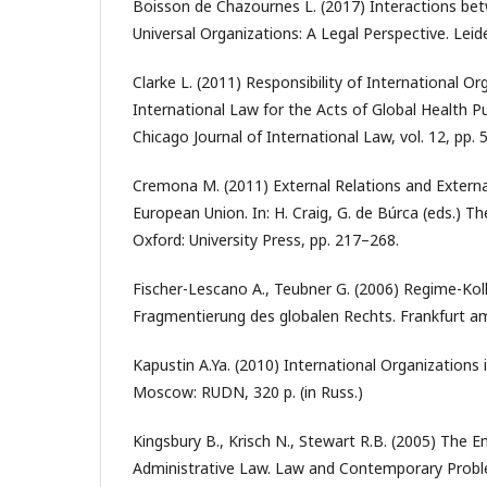
Boisson de Chazournes L. (2017) Interactions be
Universal Organizations: A Legal Perspective. Leid
Clarke L. (2011) Responsibility of International O
International Law for the Acts of Global Health Pu
Chicago Journal of International Law, vol. 12, pp. 
Cremona M. (2011) External Relations and Extern
European Union. In: H. Craig, G. de Búrca (eds.) T
Oxford: University Press, pp. 217–268.
Fischer-Lescano A., Teubner G. (2006) Regime-Koll
Fragmentierung des globalen Rechts. Frankfurt a
Kapustin A.Ya. (2010) International Organizations i
Moscow: RUDN, 320 p. (in Russ.)
Kingsbury B., Krisch N., Stewart R.B. (2005) The 
Administrative Law. Law and Contemporary Problem