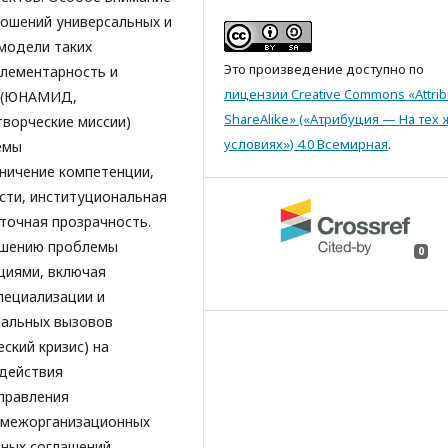
ошений универсальных и
модели таких
Это произведение доступно по
плементарность и
лицензии Creative Commons «Attrib
в (ЮНАМИД,
ShareAlike» («Атрибуция — На тех 
ворческие миссии)
условиях») 4.0 Всемирная
.
емы
ничение компетенции,
сти, институциональная
точная прозрачность.
ешению проблемы
0
циями, включая
пециализации и
бальных вызовов
ский кризис) на
действия
правления
 межорганизационных
ных соглашений,