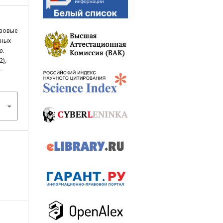
авовые
дных
о.
2),
-