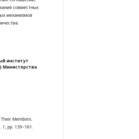
вания совместных
мых механизмов
ичества.
ый институт
) Министерства
d Their Members.
. 1, pp. 139–161.