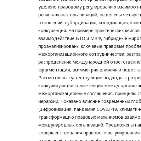
уделено правовому регулированию взаимоотн
региональных организаций, выделены четыре 
отношений: субординация, координация, ком
конкуренция. На примере практических кейсо
взаимодействие ВТО и МВФ, гибридные мирот
проанализированы ключевые правовые пробл
межорганизационного сотрудничества: разгра
распределение международной ответственно
фрагментация, асимметрия влияния и недоста
Рассмотрены существующие подходы к разр
конкурирующей компетенции между организа
межорганизационные соглашения, принципы с
иерархии. Показано влияние современных гло
(цифровизация, пандемия COVID-19, климатиче
трансформацию правовых механизмов взаимо
международных организаций. Предложены на
совершенствования правового регулирования
отношений, включая разработку более деталь