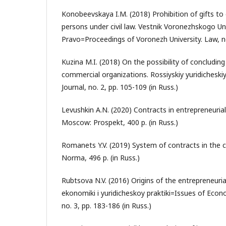
Konobeevskaya I.M. (2018) Prohibition of gifts to 
persons under civil law. Vestnik Voronezhskogo Uni
Pravo=Proceedings of Voronezh University. Law, no.
Kuzina M.I. (2018) On the possibility of concluding
commercial organizations. Rossiyskiy yuridicheski
Journal, no. 2, pp. 105-109 (in Russ.)
Levushkin A.N. (2020) Contracts in entrepreneurial 
Moscow: Prospekt, 400 p. (in Russ.)
Romanets Y.V. (2019) System of contracts in the c
Norma, 496 p. (in Russ.)
Rubtsova N.V. (2016) Origins of the entrepreneuri
ekonomiki i yuridicheskoy praktiki=Issues of Econ
no. 3, pp. 183-186 (in Russ.)