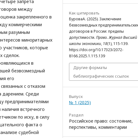
 четыре запрета
оговоров между
Как цитировать
оценка закрепленного в
БуроваА. (2025). Заключение
ежду коммерческими
безвозмездных предпринимательски
договоров в России: пределы
нным разумным
допустимости.
Право. Журнал Высшей
интересов миноритарных
школы экономики
,
18
(1), 115-139.
о участников, которые
https://doi.org/10.17323/2072-
х сделок.
8166.2025.1.115.139
проявляющихся в
Другие форматы
ившей безвозмездный
библиографических ссылок
ия его
 связанных с отказом
а дарением. Среди
Выпуск
жду предпринимателями
№ 1 (2025)
 наличия встречного
Раздел
тчиком по иску, в силу
Российское право: состояние,
цательного факта о
перспективы, комментарии
 анализе судебной