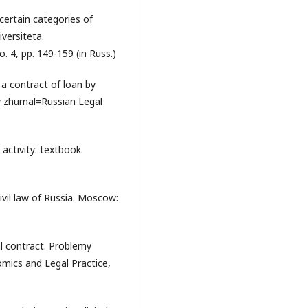
certain categories of
versiteta.
 4, pp. 149-159 (in Russ.)
 a contract of loan by
y zhurnal=Russian Legal
activity: textbook.
ivil law of Russia. Moscow:
al contract. Problemy
omics and Legal Practice,