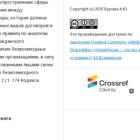
аспространению сферы
Copyright (c) 2025 Бурова А.Ю.
ния между
воры, которая должна
анных видов договоров и
правила по аналогии.
Это произведение доступно по
ажданского
лицензии Creative Commons «Attrib
чение безвозмездных
ShareAlike» («Атрибуция — На тех 
и организациями, в силу
условиях») 4.0 Всемирная
.
сованными лицами своих
о безвозмездного
2 ст. 174 Кодекса.
0
ского