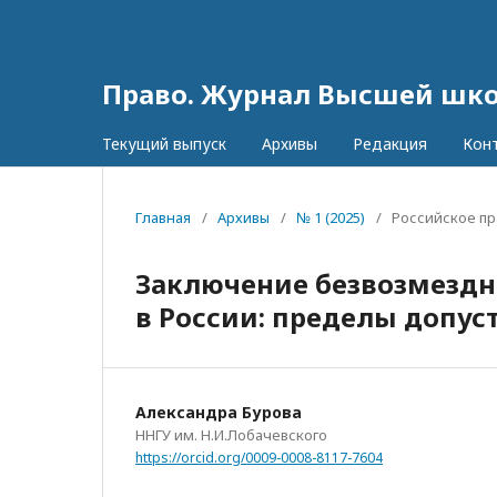
Право. Журнал Высшей шк
Текущий выпуск
Архивы
Редакция
Кон
Главная
/
Архивы
/
№ 1 (2025)
/
Российское пр
Заключение безвозмездн
в России: пределы допу
Александра Бурова
ННГУ им. Н.И.Лобачевского
https://orcid.org/0009-0008-8117-7604