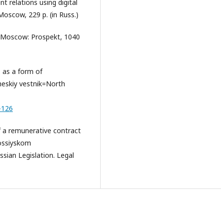
nt relations using digital
Moscow, 229 p. (in Russ.)
 1. Moscow: Prospekt, 1040
 as a form of
cheskiy vestnik=North
-126
f a remunerative contract
rossiyskom
ssian Legislation. Legal