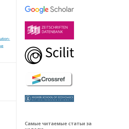
ution-
же
Самые читаемые статьи за