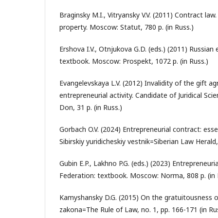
Braginsky M.I., Vitryansky V.V. (2011) Contract law.
property. Moscow: Statut, 780 p. (in Russ.)
Ershova I.V., Otnjukova G.D. (eds.) (2011) Russian 
textbook. Moscow: Prospekt, 1072 p. (in Russ.)
Evangelevskaya L.V. (2012) Invalidity of the gift ag
entrepreneurial activity. Candidate of Juridical S
Don, 31 p. (in Russ.)
Gorbach O.V. (2024) Entrepreneurial contract: esse
Sibirskiy yuridicheskiy vestnik=Siberian Law Herald,
Gubin E.P., Lakhno P.G. (eds.) (2023) Entrepreneuri
Federation: textbook. Moscow: Norma, 808 p. (in 
Kamyshansky D.G. (2015) On the gratuitousness of c
zakona=The Rule of Law, no. 1, pp. 166-171 (in Ru