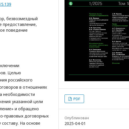
15.139
ор, безвозмездный
е предоставление,
вое поведение
аключении
ров. Целью
ния российского
оговоров в отношениях
ка необходимости
PDF
жения указанной цели
вление» и обращено
ко-правовых договорных
Опубликован
 составу. На основе
2025-04-01