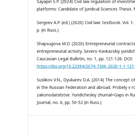
Sayapin S.P. (2024) Civil law regulation of investme
platforms: Candidate of Juridical Sciences Thesis. 
Sergeev A.P. (ed.) (2020) Civil law: textbook. Vol.
p. (in Russ.)
Shapsugova M.D. (2020) Entrepreneurial contracts
entrepreneurial activity. Severo-Kavkazskiy yuridi
Caucasian Legal Bulletin, no. 1, pp. 121-126. DOI:
https://doi.org/10.22394/2074-7306-2020-1-1-121
Suslikov V.N., Dyukarev D.A. (2014) The concept o
in the Russian Federation and abroad. Probely v 
zakonodatelstve. Yuridicheskiy zhurnal=Gaps in Ru
Journal, no. 6, pp. 50-52 (in Russ.)