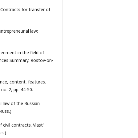
 Contracts for transfer of
entrepreneurial law:
reement in the field of
ciences Summary. Rostov-on-
nce, content, features.
 no. 2, pp. 44-50.
al law of the Russian
Russ.)
ivil contracts. Vlast'
ss.)