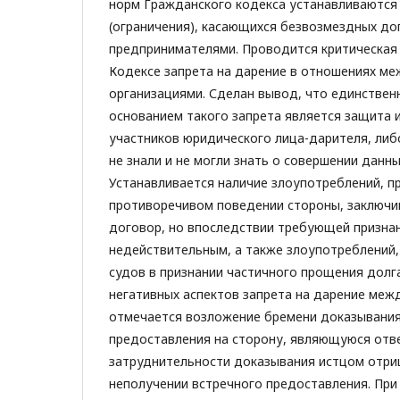
норм Гражданского кодекса устанавливаются
(ограничения), касающихся безвозмездных д
предпринимателями. Проводится критическая 
Кодексе запрета на дарение в отношениях м
организациями. Сделан вывод, что единстве
основанием такого запрета является защита 
участников юридического лица-дарителя, либ
не знали и не могли знать о совершении данны
Устанавливается наличие злоупотреблений, 
противоречивом поведении стороны, заключ
договор, но впоследствии требующей признан
недействительным, а также злоупотреблений,
судов в признании частичного прощения долг
негативных аспектов запрета на дарение ме
отмечается возложение бремени доказывания
предоставления на сторону, являющуюся отве
затруднительности доказывания истцом отри
неполучении встречного предоставления. При