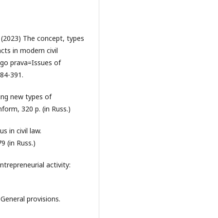
. (2023) The concept, types
ts in modern civil
ogo prava=Issues of
384-391.
ing new types of
nform, 320 p. (in Russ.)
 in civil law.
 (in Russ.)
ntrepreneurial activity:
 General provisions.