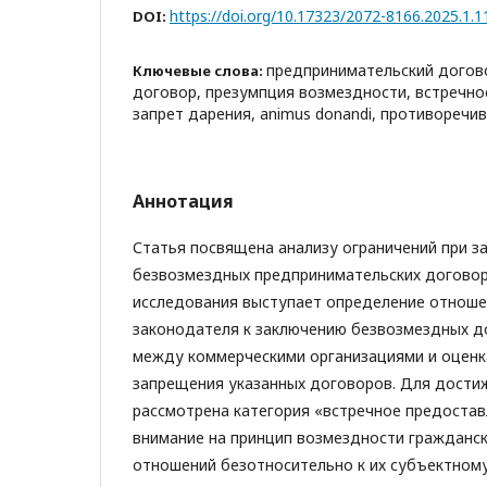
https://doi.org/10.17323/2072-8166.2025.1.1
DOI:
предпринимательский догов
Ключевые слова:
договор, презумпция возмездности, встречно
запрет дарения, animus donandi, противоречи
Аннотация
Статья посвящена анализу ограничений при з
безвозмездных предпринимательских догово
исследования выступает определение отноше
законодателя к заключению безвозмездных д
между коммерческими организациями и оцен
запрещения указанных договоров. Для дости
рассмотрена категория «встречное предоста
внимание на принцип возмездности гражданс
отношений безотносительно к их субъектному