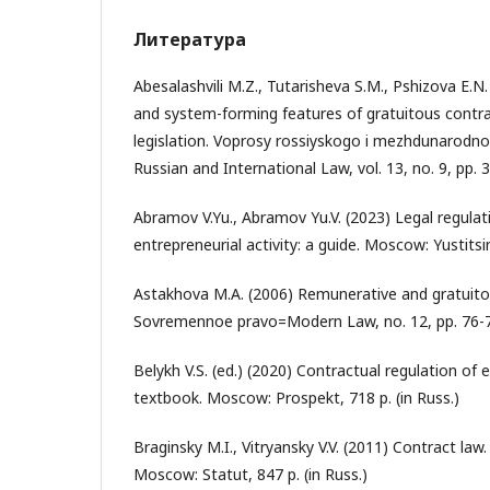
Литература
Abesalashvili M.Z., Tutarisheva S.M., Pshizova E.N
and system-forming features of gratuitous contrac
legislation. Voprosy rossiyskogo i mezhdunarodn
Russian and International Law, vol. 13, no. 9, pp. 
Abramov V.Yu., Abramov Yu.V. (2023) Legal regulat
entrepreneurial activity: a guide. Moscow: Yustitsi
Astakhova M.A. (2006) Remunerative and gratuitous
Sovremennoe pravo=Modern Law, no. 12, pp. 76-79
Belykh V.S. (ed.) (2020) Contractual regulation of e
textbook. Moscow: Prospekt, 718 p. (in Russ.)
Braginsky M.I., Vitryansky V.V. (2011) Contract law.
Moscow: Statut, 847 p. (in Russ.)