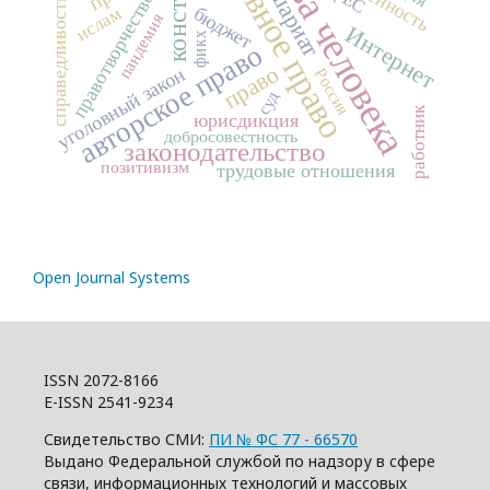
уголовное право
права человека
шариат
правотворчество
справедливость
бюджет
ислам
пандемия
Интернет
фикх
авторское право
право
уголовный закон
Россия
суд
работник
юрисдикция
добросовестность
законодательство
позитивизм
трудовые отношения
Open Journal Systems
ISSN 2072-8166
E-ISSN 2541-9234
Свидетельство СМИ:
ПИ № ФС 77 - 66570
Выдано Федеральной службой по надзору в сфере
связи, информационных технологий и массовых