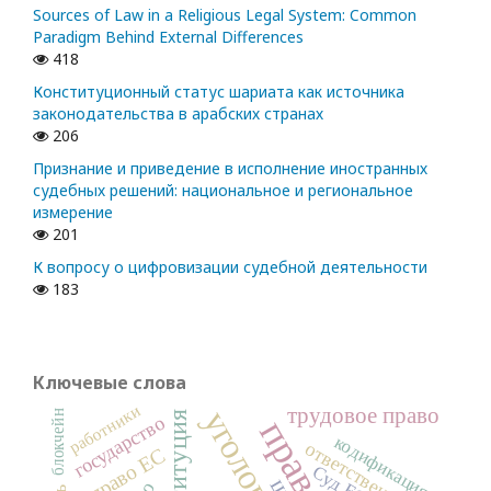
Sources of Law in a Religious Legal System: Common
Paradigm Behind External Differences
418
Конституционный статус шариата как источника
законодательства в арабских странах
206
Признание и приведение в исполнение иностранных
судебных решений: национальное и региональное
измерение
201
К вопросу о цифровизации судебной деятельности
183
Ключевые слова
работники
трудовое право
блокчейн
конституция
государство
кодификация
ответственность
право ЕС
Суд ЕС