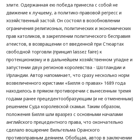
элите. Одержанная ею победа принесла с собой не
движение к лучшему, а политико-правовой регресс и
хозяйственный застой. Он состоял в возобновлении
ограничения религиозных, политических и экономических
прав католиков, в закреплении политического бесправия
атеистов, в возвращении от введенной при Стюартах
свободной торговли (принцип laissez faire) к
протекционизму и в дальнейшем хозяйственном упадке и
запустении двух регионов королевства - Шотландии и
Ирландии. Автор напоминает, что сразу несколько норм
возвеличенного юристами «Билля о правах» 1689 года
находилось в прямом противоречии с вынесенным тремя
годами ранее прецедентообразующим (и не отмененным)
решением Суда королевской скамьи. Таким образом,
положения Билля шли вразрез с основными началами
английского прецедентного права, что окончательно
сделало воцарение Вильгельма Оранского
противоправным деянием. Обобщая, автор в заключении