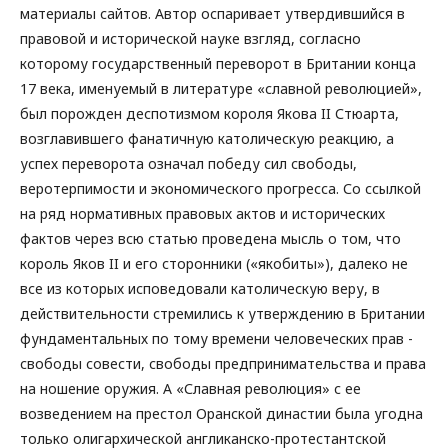
материалы сайтов. Автор оспаривает утвердившийся в
правовой и исторической науке взгляд, согласно
которому государственный переворот в Британии конца
17 века, именуемый в литературе «славной революцией»,
был порожден деспотизмом короля Якова II Стюарта,
возглавившего фанатичную католическую реакцию, а
успех переворота означал победу сил свободы,
веротерпимости и экономического прогресса. Со ссылкой
на ряд нормативных правовых актов и исторических
фактов через всю статью проведена мысль о том, что
король Яков II и его сторонники («якобиты»), далеко не
все из которых исповедовали католическую веру, в
действительности стремились к утверждению в Британии
фундаментальных по тому времени человеческих прав -
свободы совести, свободы предпринимательства и права
на ношение оружия. А «Славная революция» с ее
возведением на престол Оранской династии была угодна
только олигархической англиканско-протестантской