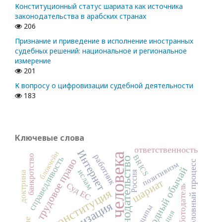
Конституционный статус шариата как источника
законодательства в арабских странах
206
Признание и приведение в исполнение иностранных
судебных решений: национальное и региональное
измерение
201
К вопросу о цифровизации судебной деятельности
183
Ключевые слова
ответственность
Интернет
блокчейн
права человека
работник
банкротство
BRICS
справедливость
законодательство
трудовое право
уголовный процесс
позитивизм
международный обычай
ислам
Россия
доктрина
шариат
Суд ЕС
работодатель
конституция
принципы