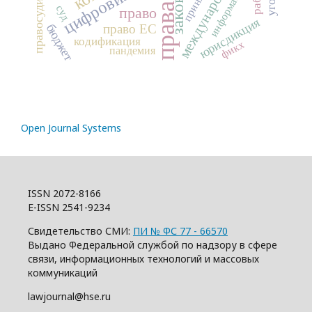
цифровизация
информация
правосудие
суд
право
юрисдикция
бюджет
право ЕС
кодификация
фикх
пандемия
Open Journal Systems
ISSN 2072-8166
E-ISSN 2541-9234
Свидетельство СМИ:
ПИ № ФС 77 - 66570
Выдано Федеральной службой по надзору в сфере
связи, информационных технологий и массовых
коммуникаций
lawjournal@hse.ru