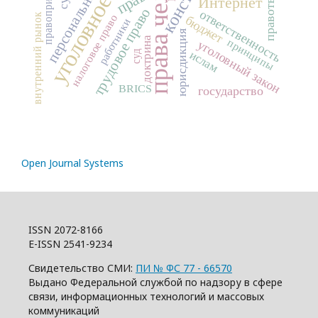
права человека
персональные данные
уголовное право
правоприменение
право
Интернет
трудовое право
ответственность
внутренний рынок
налоговое право
бюджет
работники
юрисдикция
доктрина
принципы
уголовный закон
ислам
суд
BRICS
государство
Open Journal Systems
ISSN 2072-8166
E-ISSN 2541-9234
Свидетельство СМИ:
ПИ № ФС 77 - 66570
Выдано Федеральной службой по надзору в сфере
связи, информационных технологий и массовых
коммуникаций