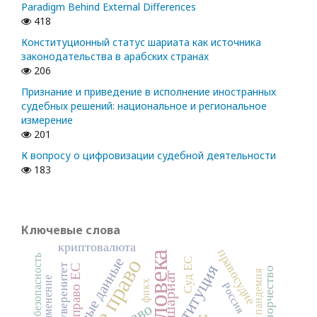
Paradigm Behind External Differences
418
Конституционный статус шариата как источника
законодательства в арабских странах
206
Признание и приведение в исполнение иностранных
судебных решений: национальное и региональное
измерение
201
К вопросу о цифровизации судебной деятельности
183
Ключевые слова
криптовалюта
правосудие
безопасность
Суд ЕС
конституция
суверенитет
право ЕС
правотворчество
пандемия
шариат
фикх
Россия