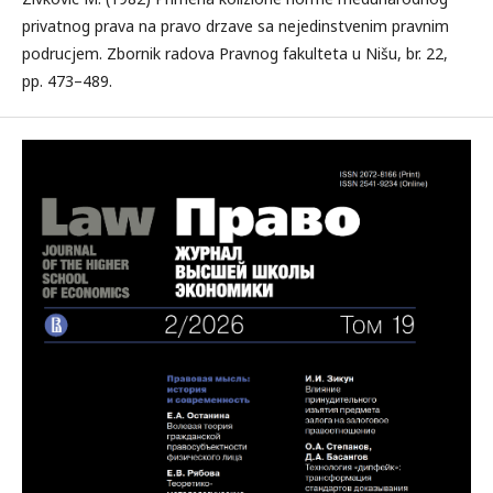
privatnog prava na pravo drzave sa nejedinstvenim pravnim
podrucjem. Zbornik radova Pravnog fakulteta u Nišu, br. 22,
pp. 473–489.