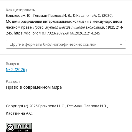
Как цитировать
ЕрпылеваН. Ю., Гетьман-ПавловаИ. В., & КасаткинаА. С. (2026).
Модели разрешения интерлокальных коллизий в международном
частном праве.
Право. Журнал Высшей школы экономики
,
19
(2), 214-
245. https://doi.org/10.17323/2072-8166.2026.2.214.245
Другие форматы библиографических ссылок
Выпуск
№ 2 (2026)
Раздел
Право в современном мире
Copyright (c) 2026 Ерпылева Н.Ю., Гетьман-Павлова И.В.,
Касаткина А.С.