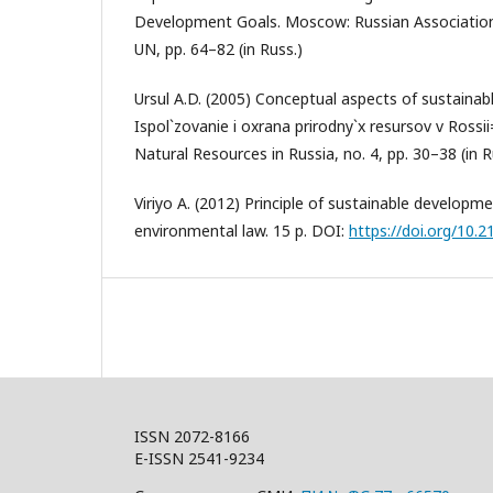
Development Goals. Moscow: Russian Association
UN, pp. 64–82 (in Russ.)
Ursul A.D. (2005) Conceptual aspects of sustaina
Ispol`zovanie i oxrana prirodny`x resursov v Rossi
Natural Resources in Russia, no. 4, pp. 30–38 (in R
Viriyo A. (2012) Principle of sustainable developme
environmental law. 15 p. DOI:
https://doi.org/10.
ISSN 2072-8166
E-ISSN 2541-9234