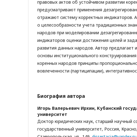
правовых актов об устойчивом развитии коре
предусматривают применения дезагрегированн
отражают систему корректных индикаторов. 
о целесообразности учета традиционных знан
народов при моделировании дезагрегированн
индикаторов оценки достижения целей и зада
развития данных народов. Автор предлагает 
основы институционального конструирования
коренных народов принципы пропорционально
вовлеченности (партиципации), интегративнос
Биография автора
Игорь Валерьевич Ирхин,
Кубанский госу
университет
Доктор юридических наук, старший научный с
государственный университет, Россия, Красно
Ставропольская, ул., 149,
dissertacia@yandex.ru