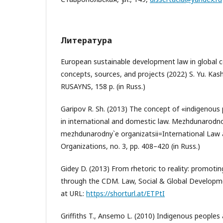
Литература
European sustainable development law in global 
concepts, sources, and projects (2022) S. Yu. Kas
RUSAYNS, 158 p. (in Russ.)
Garipov R. Sh. (2013) The concept of «indigenous 
in international and domestic law. Mezhdunarodno
mezhdunarodny`e organizatsii=International Law 
Organizations, no. 3, pp. 408–420 (in Russ.)
Gidey D. (2013) From rhetoric to reality: promot
through the CDM. Law, Social & Global Development
at URL:
https://shorturl.at/ETPtI
Griffiths T., Ansemo L. (2010) Indigenous peoples 