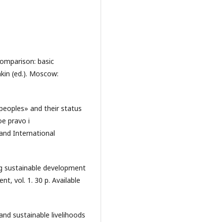
comparison: basic
hkin (ed.). Moscow:
peoples» and their status
e pravo i
and International
ing sustainable development
, vol. 1. 30 p. Available
and sustainable livelihoods