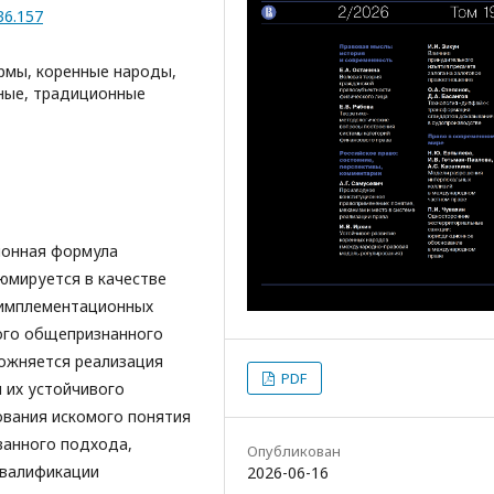
36.157
мы, коренные народы,
нные, традиционные
ионная формула
юмируется в качестве
 имплементационных
ного общепризнанного
ожняется реализация
PDF
 их устойчивого
ования искомого понятия
ванного подхода,
Опубликован
квалификации
2026-06-16