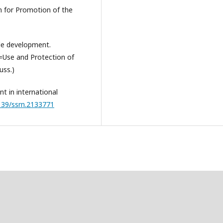
 for Promotion of the
ble development.
i=Use and Protection of
uss.)
nt in international
2139/ssrn.2133771