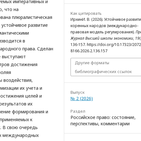
уемых императивных и
, что на
Как цитировать
вана плюралистическая
ИрхинИ. В. (2026). Устойчивое развити
й устойчивое развитие
коренных народов (международно-
правовая модель регулирования).
Пр
мантическими
Журнал Высшей школы экономики
,
19
(
изводится в
136-157. https://doi.org/10.17323/2072
ародного права. Сделан
8166.2026.2.136.157
е выступают
Другие форматы
тров достижения
библиографических ссылок
воляя
ы воздействия,
мизации их учета и
Выпуск
достижения целей и
№ 2 (2026)
результатов их
Раздел
ачение формирования и
Российское право: состояние,
 применяемых к
перспективы, комментарии
. В свою очередь
их международных