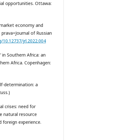
al opportunities. Ottawa:
e market economy and
o prava=Journal of Russian
rg/10.12737/jrl.2022.004
 in Southern Africa: an
uthern Africa. Copenhagen:
lf-determination: a
uss.)
al crises: need for
e natural resource
 foreign experience.