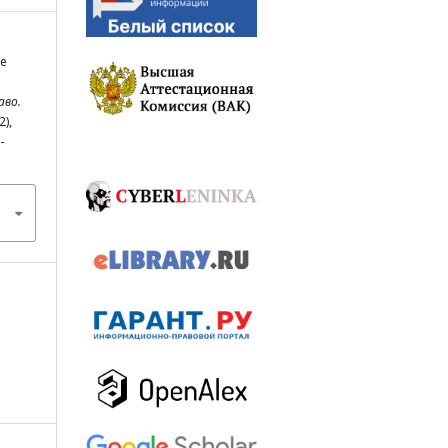
е
аво.
2),
-