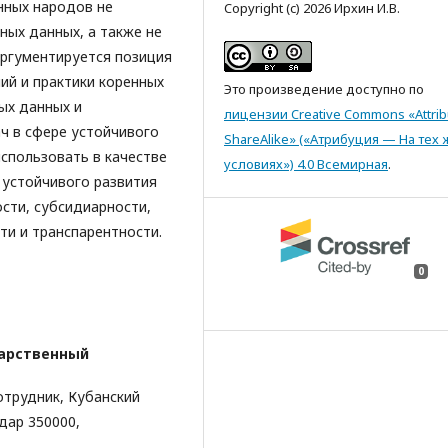
нных народов не
Copyright (c) 2026 Ирхин И.В.
ых данных, а также не
Аргументируется позиция
ий и практики коренных
Это произведение доступно по
ых данных и
лицензии Creative Commons «Attrib
ч в сфере устойчивого
ShareAlike» («Атрибуция — На тех 
использовать в качестве
условиях») 4.0 Всемирная
.
 устойчивого развития
сти, субсидиарности,
ти и транспарентности.
0
дарственный
отрудник, Кубанский
дар 350000,