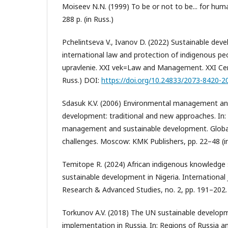
Moiseev N.N. (1999) To be or not to be... for hu
288 p. (in Russ.)
Pchelintseva V., Ivanov D. (2022) Sustainable dev
international law and protection of indigenous peop
upravlenie. XXI vek=Law and Management. XXI Cent
Russ.) DOI:
https://doi.org/10.24833/2073-8420-2
Sdasuk K.V. (2006) Environmental management an
development: traditional and new approaches. In:
management and sustainable development. Globa
challenges. Moscow: KMK Publishers, pp. 22–48 (in
Temitope R. (2024) African indigenous knowledge
sustainable development in Nigeria. International
Research & Advanced Studies, no. 2, pp. 191–202.
Torkunov A.V. (2018) The UN sustainable developm
implementation in Russia. In: Regions of Russia a