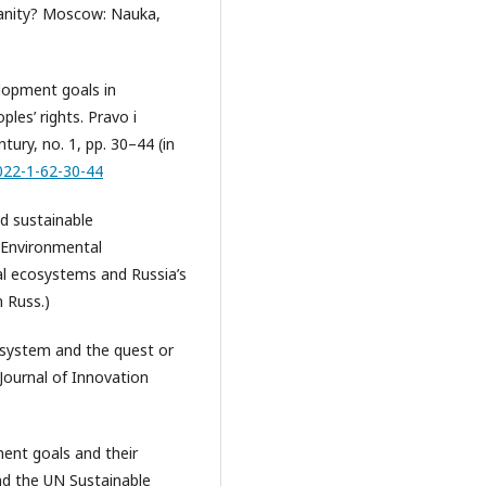
manity? Moscow: Nauka,
elopment goals in
les’ rights. Pravo i
ury, no. 1, pp. 30–44 (in
022-1-62-30-44
d sustainable
 Environmental
l ecosystems and Russia’s
 Russ.)
 system and the quest or
 Journal of Innovation
ent goals and their
nd the UN Sustainable