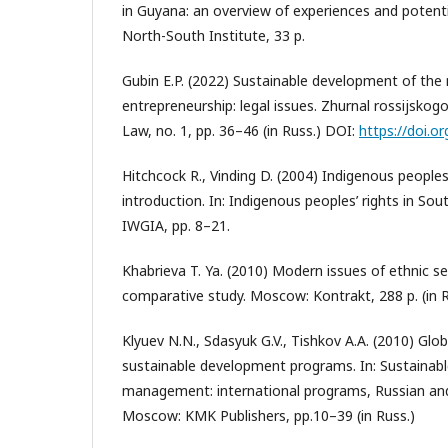
in Guyana: an overview of experiences and potenti
North-South Institute, 33 p.
Gubin E.P. (2022) Sustainable development of th
entrepreneurship: legal issues. Zhurnal rossijskog
Law, no. 1, pp. 36–46 (in Russ.) DOI:
https://doi.o
Hitchcock R., Vinding D. (2004) Indigenous peoples’
introduction. In: Indigenous peoples’ rights in So
IWGIA, pp. 8–21.
Khabrieva T. Ya. (2010) Modern issues of ethnic se
comparative study. Moscow: Kontrakt, 288 p. (in R
Klyuev N.N., Sdasyuk G.V., Tishkov A.A. (2010) Glob
sustainable development programs. In: Sustainabl
management: international programs, Russian and
Moscow: KMK Publishers, pp.10–39 (in Russ.)