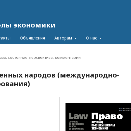
олы экономики
такты
Объявления
Авторам
О нас
аво: состояние, перспективы, комментарии
ренных народов (международно-
рования)