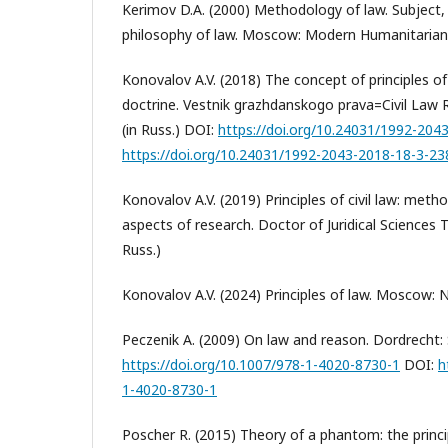
Kerimov D.A. (2000) Methodology of law. Subject, 
philosophy of law. Moscow: Modern Humanitarian 
Konovalov A.V. (2018) The concept of principles 
doctrine. Vestnik grazhdanskogo prava=Civil Law R
(in Russ.) DOI:
https://doi.org/10.24031/1992-204
https://doi.org/10.24031/1992-2043-2018-18-3-23
Konovalov A.V. (2019) Principles of civil law: meth
aspects of research. Doctor of Juridical Sciences 
Russ.)
Konovalov A.V. (2024) Principles of law. Moscow: N
Peczenik A. (2009) On law and reason. Dordrecht: 
https://doi.org/10.1007/978-1-4020-8730-1
DOI:
h
1-4020-8730-1
Poscher R. (2015) Theory of a phantom: the princip