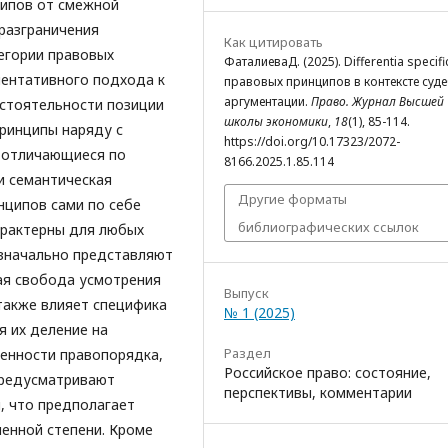
ципов от смежной
 разграничения
Как цитировать
егории правовых
ФаталиеваД. (2025). Differentia specifi
ментативного подхода к
правовых принципов в контексте суд
аргументации.
Право. Журнал Высшей
остоятельности позиции
школы экономики
,
18
(1), 85-114.
ринципы наряду с
https://doi.org/10.17323/2072-
, отличающиеся по
8166.2025.1.85.114
и семантическая
Другие форматы
нципов сами по себе
библиографических ссылок
арактерны для любых
значально представляют
шая свобода усмотрения
Выпуск
также влияет специфика
№ 1 (2025)
я их деление на
Раздел
ценности правопорядка,
Российское право: состояние,
предусматривают
перспективы, комментарии
, что предполагает
енной степени. Кроме