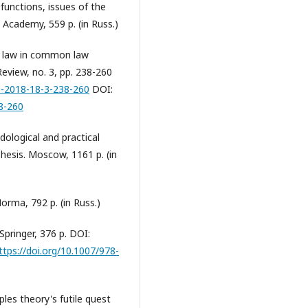
functions, issues of the
Academy, 559 p. (in Russ.)
of law in common law
eview, no. 3, pp. 238-260
3-2018-18-3-238-260
DOI:
8-260
odological and practical
Thesis. Moscow, 1161 p. (in
orma, 792 p. (in Russ.)
Springer, 376 p. DOI:
ttps://doi.org/10.1007/978-
les theory's futile quest