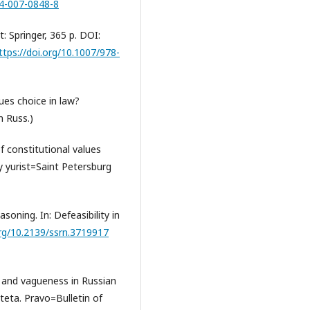
94-007-0848-8
t: Springer, 365 p. DOI:
ttps://doi.org/10.1007/978-
lues choice in law?
n Russ.)
of constitutional values
y yurist=Saint Petersburg
soning. In: Defeasibility in
org/10.2139/ssrn.3719917
ty and vagueness in Russian
teta. Pravo=Bulletin of