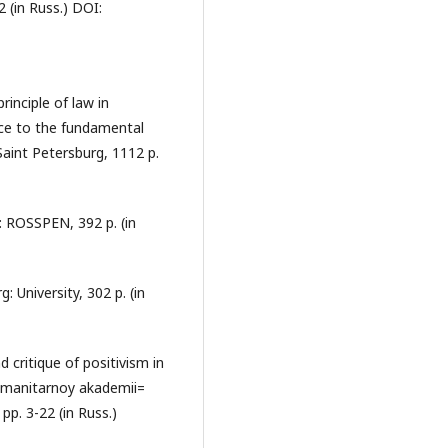
2 (in Russ.) DOI:
rinciple of law in
ence to the fundamental
 Saint Petersburg, 1112 p.
: ROSSPEN, 392 p. (in
: University, 302 p. (in
d critique of positivism in
humanitarnoy akademii=
p. 3-22 (in Russ.)