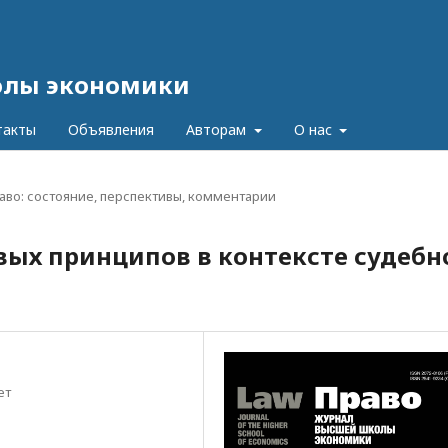
олы экономики
такты
Объявления
Авторам
О нас
аво: состояние, перспективы, комментарии
авовых принципов в контексте судебн
ет