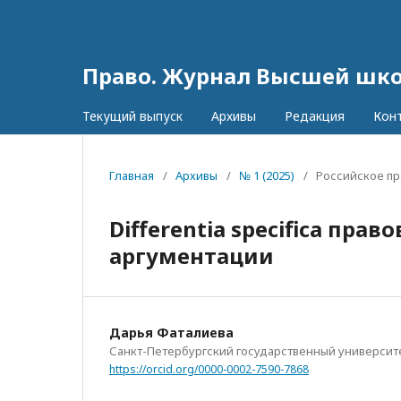
Право. Журнал Высшей шк
Текущий выпуск
Архивы
Редакция
Кон
Главная
/
Архивы
/
№ 1 (2025)
/
Российское пр
Differentia specifica пр
аргументации
Дарья Фаталиева
Санкт-Петербургский государственный университ
https://orcid.org/0000-0002-7590-7868