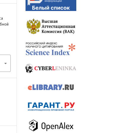
ca
ебной