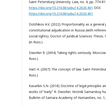
Saint Petersburg University. Law, no. 4, pp. 774-81
https://doi.org/10.21638/spbu14.2020.401
DOI:
https://doi.org/10.21638/spbu14.2020.401
Dolzhikov A.V. (2022) Proportionality as a general p
constitutional adjudication in Russia (with refer
social rights). Doctor of Juridical Sciences Thesis.
(in Russ.)
Dworkin R. (2004) Taking rights seriously. Moscow
Russ.)
Hart H. (2007) The concept of law. Saint Petersburg
Russ.)
Kasatkin S.N. (2018) Doctrine of legal principles an
works of “early” R. Dworkin. Vestnik Samarskoy 
Bulletin of Samara Academy of Humanities, no. 1, p