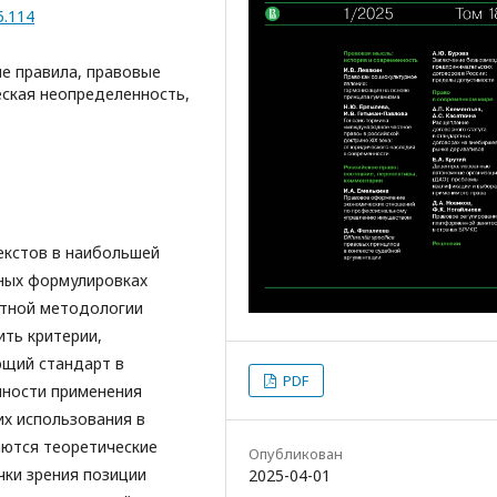
5.114
е правила, правовые
еская неопределенность,
екстов в наибольшей
вных формулировках
ктной методологии
ть критерии,
щий стандарт в
PDF
нности применения
х использования в
аются теоретические
Опубликован
чки зрения позиции
2025-04-01