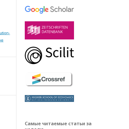
ution-
же
Самые читаемые статьи за