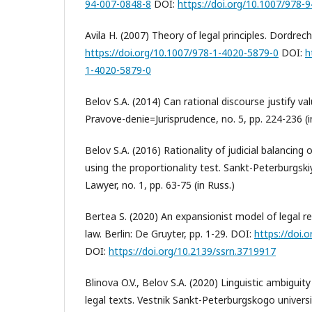
94-007-0848-8
DOI:
https://doi.org/10.1007/978-
Avila H. (2007) Theory of legal principles. Dordrech
https://doi.org/10.1007/978-1-4020-5879-0
DOI:
h
1-4020-5879-0
Belov S.A. (2014) Can rational discourse justify va
Pravove-denie=Jurisprudence, no. 5, pp. 224-236 (i
Belov S.A. (2016) Rationality of judicial balancing 
using the proportionality test. Sankt-Peterburgski
Lawyer, no. 1, pp. 63-75 (in Russ.)
Bertea S. (2020) An expansionist model of legal rea
law. Berlin: De Gruyter, pp. 1-29. DOI:
https://doi.
DOI:
https://doi.org/10.2139/ssrn.3719917
Blinova O.V., Belov S.A. (2020) Linguistic ambigui
legal texts. Vestnik Sankt-Peterburgskogo universi