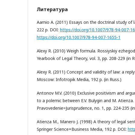
Литература
Aarnio A. (2011) Essays on the doctrinal study of l
222 p. DOI:
https://doi.org/10.1007/978-94-007-1
https://doi.org/10.1007/978-94-007-1655-1
Alexy R. (2010) Weigh formula. Rossiyskiy ezhegod
Yearbook of Legal Theory, vol. 3, pp. 208-229 (in R
Alexy R. (2011) Concept and validity of law: a reply
Moscow: Infotropik Media, 192 p. (in Russ.)
Antonov M.V. (2010) Exclusive positivism and argu
to a polemic between E.V. Bulygin and M. Atienza.
Pravovedenie=Jurisprudence, no. 1, pp. 224-235 (in
Atienza M., Manero J. (1998) A theory of legal se
Springer Science+Business Media, 192 p. DOI:
htt