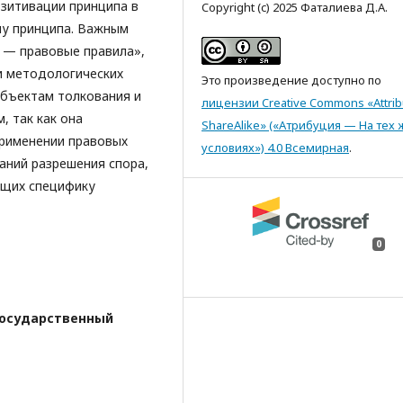
озитивации принципа в
Copyright (c) 2025 Фаталиева Д.А.
лу принципа. Важным
 — правовые правила»,
и методологических
Это произведение доступно по
убъектам толкования и
лицензии Creative Commons «Attrib
, так как она
ShareAlike» («Атрибуция — На тех 
применении правовых
условиях») 4.0 Всемирная
.
аний разрешения спора,
ющих специфику
0
государственный