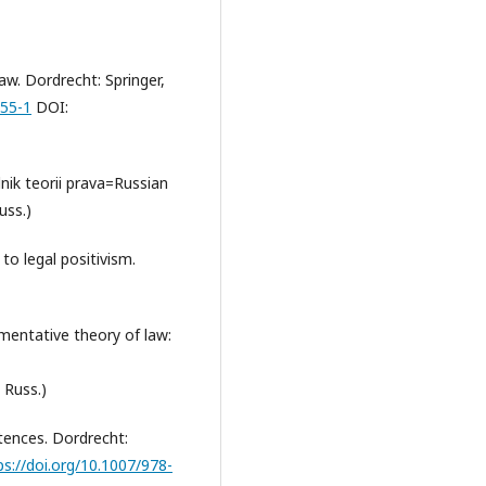
aw. Dordrecht: Springer,
655-1
DOI:
nik teorii prava=Russian
uss.)
 to legal positivism.
mentative theory of law:
 Russ.)
ntences. Dordrecht:
ps://doi.org/10.1007/978-