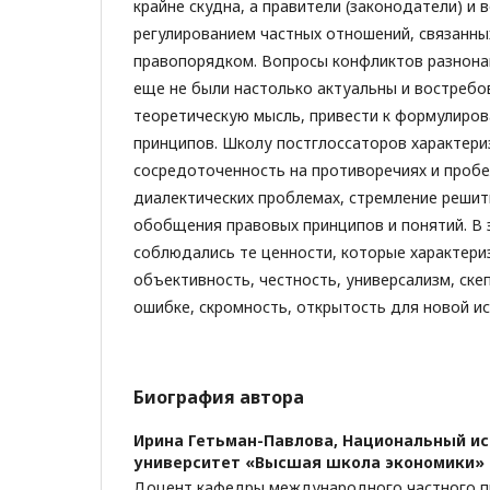
крайне скудна, а правители (законодатели) и 
регулированием частных отношений, связанны
правопорядком. Вопросы конфликтов разнона
еще не были настолько актуальны и востребо
теоретическую мысль, привести к формулиро
принципов. Школу постглоссаторов характер
сосредоточенность на противоречиях и пробел
диалектических проблемах, стремление реши
обобщения правовых принципов и понятий. В 
соблюдались те ценности, которые характери
объективность, честность, универсализм, ске
ошибке, скромность, открытость для новой ис
Биография автора
Ирина Гетьман-Павлова,
Национальный ис
университет «Высшая школа экономики»
Доцент кафедры международного частного пр