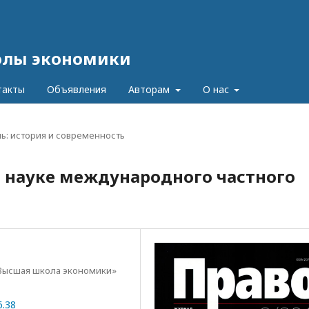
олы экономики
такты
Объявления
Авторам
О нас
ь: история и современность
в науке международного частного
Высшая школа экономики»
6.38