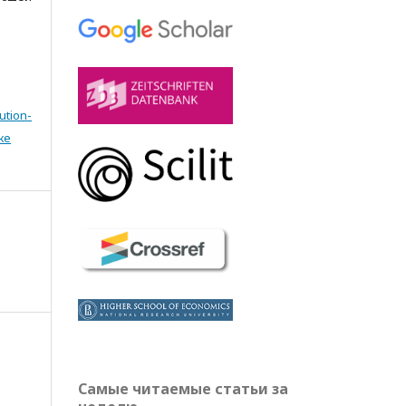
ution-
же
Самые читаемые статьи за