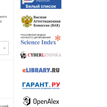
дного
ей
Высшей