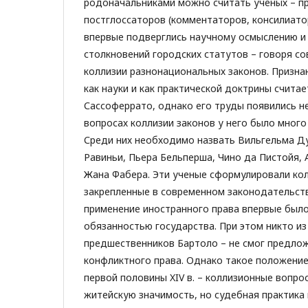
родоначальниками можно считать ученых – п
постглоссаторов (комментаторов, консилиатор
впервые подверглись научному осмыслению и
столкновений городских статутов – говоря с
коллизии разнонациональных законов. Призн
как науки и как практической доктрины счита
Сассоферрато, однако его труды появились не
вопросах коллизии законов у него было мног
Среди них необходимо назвать Вильгельма Д
Равиньи, Пьера Бельперша, Чино да Пистойя, 
Жана Фабера. Эти ученые сформулировали ко
закрепленные в современном законодательств
применение иностранного права впервые был
обязанностью государства. При этом никто из
предшественников Бартоло – не смог предлож
конфликтного права. Однако такое положени
первой половины XIV в. – коллизионные вопро
житейскую значимость, но судебная практика