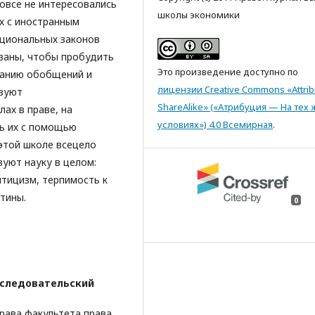
вовсе не интересовались
школы экономики
х с иностранным
циональных законов
ваны, чтобы пробудить
Это произведение доступно по
ванию обобщений и
лицензии Creative Commons «Attrib
изуют
ShareAlike» («Атрибуция — На тех 
ах в праве, на
условиях») 4.0 Всемирная
.
ть их с помощью
этой школе всецело
зуют науку в целом:
птицизм, терпимость к
тины.
0
следовательский
ава факультета права