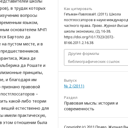
редставителей школы
ов), в трудах которых
Как цитировать
Гетьман-ПавловаИ. (2011). Школа
 изучению вопросы
постглоссаторов в науке междунаро
овременным языком,
частного права.
Право. Журнал Высш
анным основателем МЧП
школы экономики
, (2), 16-38.
ется Бартоло да
https://doi.org/10.17323/2072-
8166.2011.2.16.38
 на пустом месте, и в
о предшественников.
Другие форматы
урантиса, Жака де
библиографических ссылок
Альберика да Рошате и
ллизионные принципы,
е, и благодаря им
Выпуск
№ 2 (2011)
о признано правовой
 постглоссаторов –
Раздел
ить какой-либо теории
Правовая мысль: история и
е вещей естественно для
современность
сы имели практическую,
 в этом отношении была
Copyright (c) 2011 Право. Журнал 