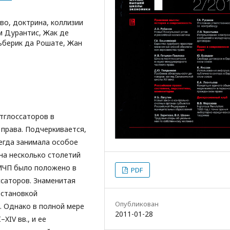
о, доктрина, коллизии
м Дурантис, Жак де
льберик да Рошате, Жан
тглоссаторов в
права. Подчеркивается,
егда занимала особое
на несколько столетий
 МЧП было положено в
PDF
ссаторов. Знаменитая
остановкой
Опубликован
. Однако в полной мере
2011-01-28
XIV вв., и ее