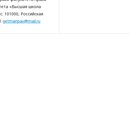
тета «Высшая школа
с: 101000, Российская
l:
getmanpav@mail.ru