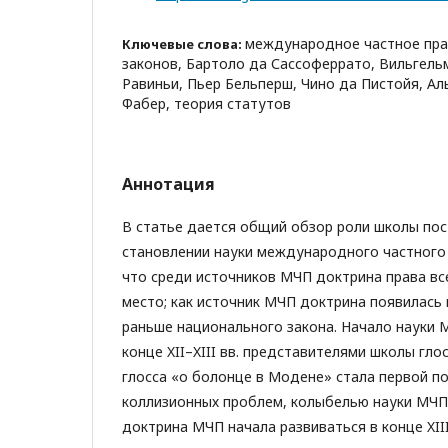
международное частное прав
Ключевые слова:
законов, Бартоло да Сассоферрато, Вильгель
Равиньи, Пьер Бельперш, Чино да Пистойя, А
Фабер, теория статутов
Аннотация
В статье дается общий обзор роли школы пос
становлении науки международного частного 
что среди источников МЧП доктрина права вс
место; как источник МЧП доктрина появилась 
раньше национального закона. Начало науки
конце XII–XIII вв. представителями школы гло
глосса «о болонце в Модене» стала первой п
коллизионных проблем, колыбелью науки МЧП
доктрина МЧП начала развиваться в конце XIII–