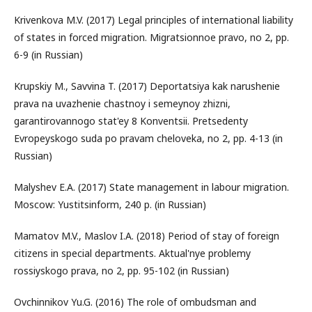
Krivenkova M.V. (2017) Legal principles of international liability
of states in forced migration. Migratsionnoe pravo, no 2, pp.
6-9 (in Russian)
Krupskiy M., Savvina T. (2017) Deportatsiya kak narushenie
prava na uvazhenie chastnoy i semeynoy zhizni,
garantirovannogo stat'ey 8 Konventsii. Pretsedenty
Evropeyskogo suda po pravam cheloveka, no 2, pp. 4-13 (in
Russian)
Malyshev E.A. (2017) State management in labour migration.
Moscow: Yustitsinform, 240 p. (in Russian)
Mamatov M.V., Maslov I.A. (2018) Period of stay of foreign
citizens in special departments. Aktual'nye problemy
rossiyskogo prava, no 2, pp. 95-102 (in Russian)
Ovchinnikov Yu.G. (2016) The role of ombudsman and