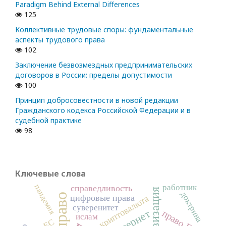
Paradigm Behind External Differences
125
Коллективные трудовые споры: фундаментальные
аспекты трудового права
102
Заключение безвозмездных предпринимательских
договоров в России: пределы допустимости
100
Принцип добросовестности в новой редакции
Гражданского кодекса Российской Федерации и в
судебной практике
98
Ключевые слова
работник
пандемия
справедливость
цифровизация
доктрина
цифровые права
криптовалюта
суверенитет
Интернет
право ЕС
ислам