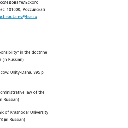
исследовательского
с: 101000, Российская
achebotarev@hse.ru
nsibility” in the doctrine
 (in Russian)
scow: Unity-Dana, 895 p.
Administrative law of the
in Russian)
nik of Krasnodar University
78 (in Russian)