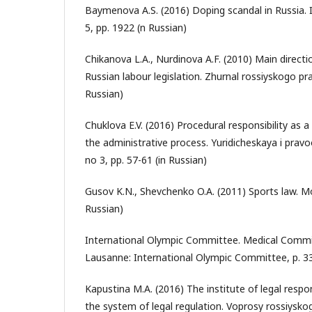
Baymenova A.S. (2016) Doping scandal in Russia.
5, pp. 1922 (n Russian)
Chikanova L.A., Nurdinova A.F. (2010) Main direct
Russian labour legislation. Zhurnal rossiyskogo pra
Russian)
Chuklova E.V. (2016) Procedural responsibility as 
the administrative process. Yuridicheskaya i pravo
no 3, pp. 57-61 (in Russian)
Gusov K.N., Shevchenko O.A. (2011) Sports law. Mo
Russian)
International Olympic Committee. Medical Commi
Lausanne: International Olympic Committee, p. 33
Kapustina M.A. (2016) The institute of legal respo
the system of legal regulation. Voprosy rossiys