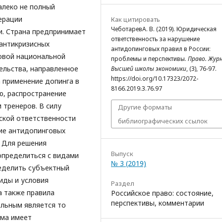
алеко не полный
ерации
Как цитировать
ЧеботаревА. В. (2019). Юридическая
. Страна предпринимает
ответственность за нарушение
 антикризисных
антидопинговых правил в России:
овой национальной
проблемы и перспективы.
Право. Жур
ельства, направленное
Высшей школы экономики
, (3), 76-97.
https://doi.org/10.17323/2072-
а применение допинга в
8166.2019.3.76.97
ию, распространение
 тренеров. В силу
Другие форматы
ской ответственности
библиографических ссылок
ние антидопинговых
. Для решения
Выпуск
определиться с видами
№ 3 (2019)
ределить субъектный
иды и условия
Раздел
а также правила
Российское право: состояние,
перспективы, комментарии
ельным является то
мма имеет