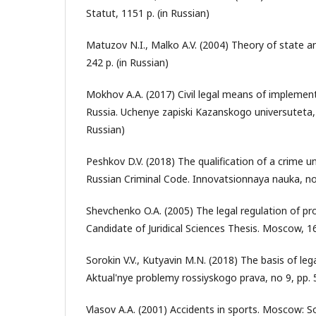
Statut, 1151 p. (in Russian)
Matuzov N.I., Malko A.V. (2004) Theory of state a
242 p. (in Russian)
Mokhov A.A. (2017) Civil legal means of implementi
Russia. Uchenye zapiski Kazanskogo universuteta, v
Russian)
Peshkov D.V. (2018) The qualification of a crime un
Russian Criminal Code. Innovatsionnaya nauka, no 
Shevchenko O.A. (2005) The legal regulation of pro
Candidate of Juridical Sciences Thesis. Moscow, 16
Sorokin V.V., Kutyavin M.N. (2018) The basis of lega
Aktual'nye problemy rossiyskogo prava, no 9, pp. 
Vlasov A.A. (2001) Accidents in sports. Moscow: Sov