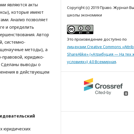
ми являются акты
Copyright (c) 2019 Право. Журнал 
ксы), которые имеют
школы экономики
ами. Анализ позволяет
ге и определить
вершенствования. Автор
Это произведение доступно по
, системно-
лицензии Creative Commons «Attrib
бщенаучные методы), а
ShareAlike» («Атрибуция — На тех 
о-правовой, юридико-
условиях») 4.0 Всемирная
.
. Сделаны выводы о
зменения в действующем
0
ледовательский
х юридических