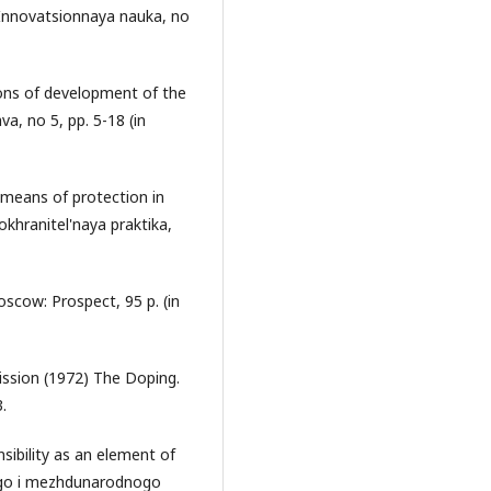
 Innovatsionnaya nauka, no
ions of development of the
va, no 5, pp. 5-18 (in
a means of protection in
okhranitel'naya praktika,
scow: Prospect, 95 p. (in
ssion (1972) The Doping.
.
nsibility as an element of
kogo i mezhdunarodnogo