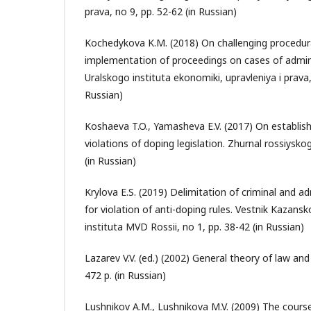
prava, no 9, pp. 52-62 (in Russian)
Kochedykova K.M. (2018) On challenging procedura
implementation of proceedings on cases of admini
Uralskogo instituta ekonomiki, upravleniya i prava,
Russian)
Koshaeva T.O., Yamasheva E.V. (2017) On establishin
violations of doping legislation. Zhurnal rossiysko
(in Russian)
Krylova E.S. (2019) Delimitation of criminal and ad
for violation of anti-doping rules. Vestnik Kazans
instituta MVD Rossii, no 1, pp. 38-42 (in Russian)
Lazarev V.V. (ed.) (2002) General theory of law an
472 p. (in Russian)
Lushnikov A.M., Lushnikova M.V. (2009) The cours