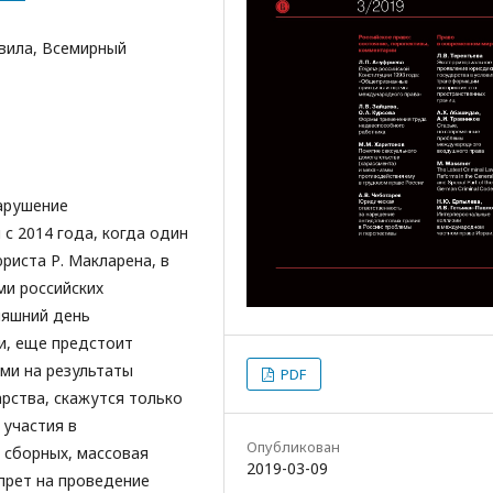
вила, Всемирный
арушение
 с 2014 года, когда один
риста Р. Макларена, в
ми российских
няшний день
и, еще предстоит
ими на результаты
PDF
рства, скажутся только
 участия в
Опубликован
сборных, массовая
2019-03-09
прет на проведение