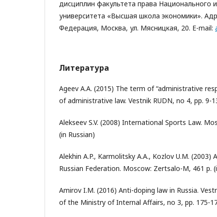
дисциплин факультета права Национального 
университета «Высшая школа экономики». Адре
Федерация, Москва, ул. Мясницкая, 20. E-mail:
Литература
Ageev A.A. (2015) The term of “administrative respo
of administrative law. Vestnik RUDN, no 4, pp. 9-13
Alekseev S.V. (2008) International Sports Law. Mo
(in Russian)
Alekhin A.P., Karmolitsky A.A., Kozlov U.M. (2003) 
Russian Federation. Moscow: Zertsalo-M, 461 p. (
Amirov I.M. (2016) Anti-doping law in Russia. Vest
of the Ministry of Internal Affairs, no 3, pp. 175-1