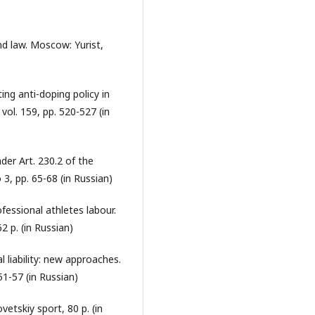
nd law. Moscow: Yurist,
ng anti-doping policy in
ol. 159, pp. 520-527 (in
der Art. 230.2 of the
3, pp. 65-68 (in Russian)
fessional athletes labour.
2 p. (in Russian)
l liability: new approaches.
51-57 (in Russian)
etskiy sport, 80 p. (in