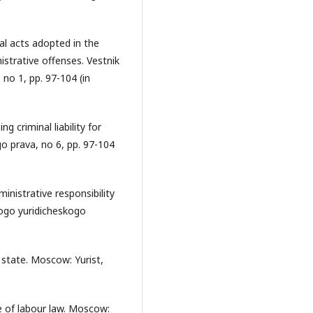
l acts adopted in the
strative offenses. Vestnik
 no 1, pp. 97-104 (in
g criminal liability for
go prava, no 6, pp. 97-104
ministrative responsibility
kogo yuridicheskogo
d state. Moscow: Yurist,
e of labour law. Moscow: