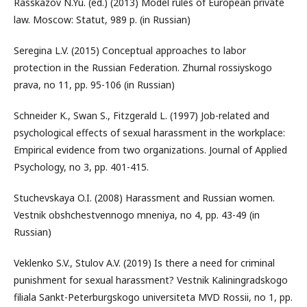
Rasskazov N.Yu. (ed.) (2013) Model rules of European private
law. Moscow: Statut, 989 p. (in Russian)
Seregina L.V. (2015) Conceptual approaches to labor
protection in the Russian Federation. Zhurnal rossiyskogo
prava, no 11, pp. 95-106 (in Russian)
Schneider K., Swan S., Fitzgerald L. (1997) Job-related and
psychological effects of sexual harassment in the workplace:
Empirical evidence from two organizations. Journal of Applied
Psychology, no 3, pp. 401-415.
Stuchevskaya O.I. (2008) Harassment and Russian women.
Vestnik obshchestvennogo mneniya, no 4, pp. 43-49 (in
Russian)
Veklenko S.V., Stulov A.V. (2019) Is there a need for criminal
punishment for sexual harassment? Vestnik Kaliningradskogo
filiala Sankt-Peterburgskogo universiteta MVD Rossii, no 1, pp.