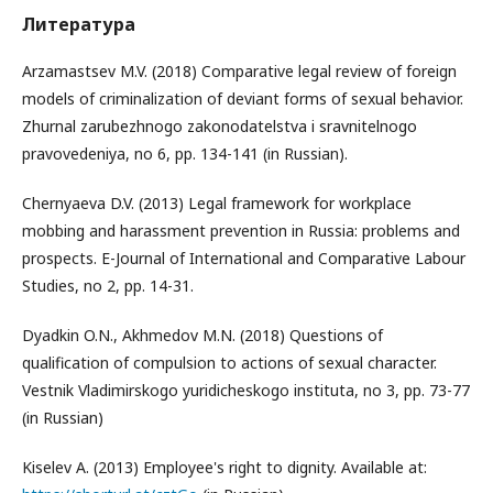
Литература
Arzamastsev M.V. (2018) Comparative legal review of foreign
models of criminalization of deviant forms of sexual behavior.
Zhurnal zarubezhnogo zakonodatelstva i sravnitelnogo
pravovedeniya, no 6, pp. 134-141 (in Russian).
Chernyaeva D.V. (2013) Legal framework for workplace
mobbing and harassment prevention in Russia: problems and
prospects. E-Journal of International and Comparative Labour
Studies, no 2, pp. 14-31.
Dyadkin O.N., Akhmedov M.N. (2018) Questions of
qualification of compulsion to actions of sexual character.
Vestnik Vladimirskogo yuridicheskogo instituta, no 3, pp. 73-77
(in Russian)
Kiselev A. (2013) Employee's right to dignity. Available at: