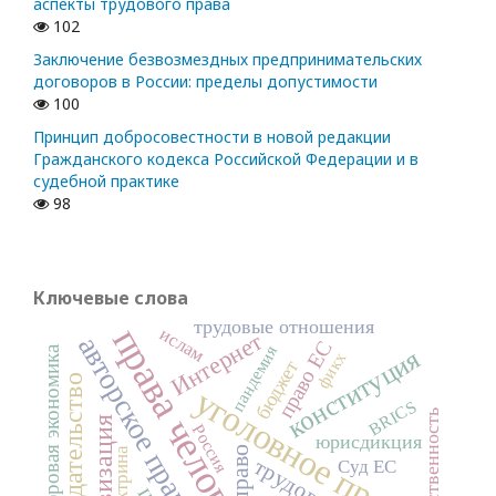
аспекты трудового права
102
Заключение безвозмездных предпринимательских
договоров в России: пределы допустимости
100
Принцип добросовестности в новой редакции
Гражданского кодекса Российской Федерации и в
судебной практике
98
Ключевые слова
трудовые отношения
права человека
ислам
Интернет
авторское право
право ЕС
пандемия
цифровая экономика
конституция
фикх
бюджет
законодательство
уголовное право
BRICS
ответственность
Россия
юрисдикция
право
доктрина
Суд ЕС