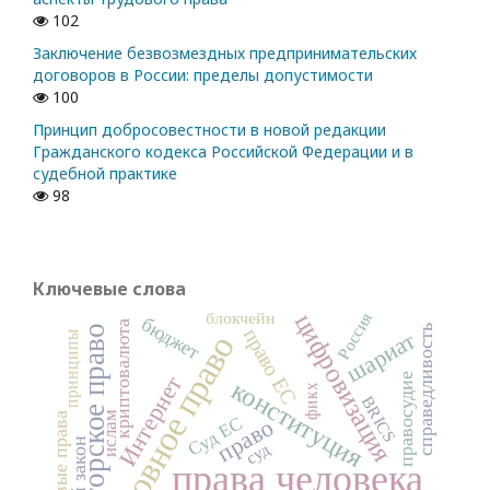
102
Заключение безвозмездных предпринимательских
договоров в России: пределы допустимости
100
Принцип добросовестности в новой редакции
Гражданского кодекса Российской Федерации и в
судебной практике
98
Ключевые слова
блокчейн
Россия
цифровизация
бюджет
криптовалюта
авторское право
справедливость
право ЕС
шариат
принципы
уголовное право
Интернет
правосудие
конституция
фикх
BRICS
ислам
цифровые права
Суд ЕС
право
суд
права человека