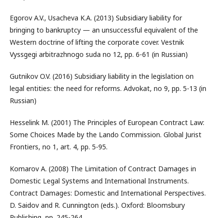
Egorov A.V., Usacheva K.A. (2013) Subsidiary liability for
bringing to bankruptcy — an unsuccessful equivalent of the
Western doctrine of lifting the corporate cover. Vestnik
Vyssgegi arbitrazhnogo suda no 12, pp. 6-61 (in Russian)
Gutnikov O.V. (2016) Subsidiary liability in the legislation on
legal entities: the need for reforms. Advokat, no 9, pp. 5-13 (in
Russian)
Hesselink M. (2001) The Principles of European Contract Law:
Some Choices Made by the Lando Commission. Global Jurist
Frontiers, no 1, art. 4, pp. 5-95.
Komarov A. (2008) The Limitation of Contract Damages in
Domestic Legal Systems and International Instruments.
Contract Damages: Domestic and International Perspectives.
D. Saidov and R. Cunnington (eds.). Oxford: Bloomsbury
Publishing, pp. 245-264.