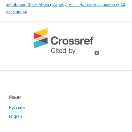
«Attribution-ShareAlike» («Атрибуция — На тех же условиях») 4.0
Всемирная
.
0
Язык
Русский
English