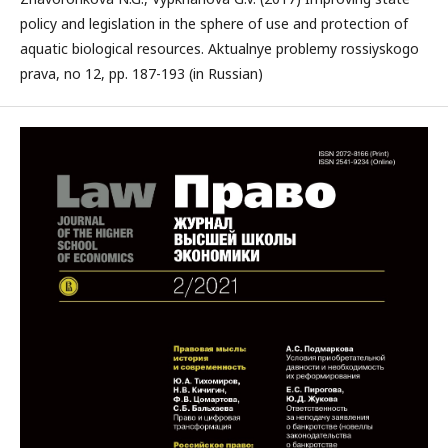
policy and legislation in the sphere of use and protection of
aquatic biological resources. Aktualnye problemy rossiyskogo
prava, no 12, pp. 187-193 (in Russian)