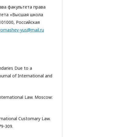
ва факультета права
тета «Высшая школа
101000, Российская
romashev-yus@mail.ru
ndaries Due to a
urnal of International and
nternational Law. Moscow:
ternational Customary Law.
79-309.