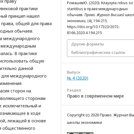
ых праву
РомашевЮ. (2020). Клаузула rebus sic
увековой практики
stantibus в праве международных
обычаев.
Право. Журнал Высшей шко
нный принцип нашел
экономики
, (4), 194-215.
права, общей для права
https://doi.org/10.17323/2072-
одных обычаев.
8166.2020.4.194.215
ма международного
Другие форматы
 к международным
библиографических ссылок
лась. В практике
 использовать общую
ительно данной
Выпуск
ых для международного
№ 4 (2020)
 изменения
Раздел
асия сторон на
Право в современном мире
зволяющего сторонам
и: исключительный и
возникающее в ходе
Copyright (c) 2020 Право. Журнал 
ой, лежащей в основе
школы экономики
и общественного