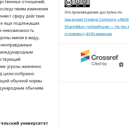
арственных отношений,
последствиям изменения
Это произведение доступно по
еняют сферу действия
лицензии Creative Commons «Attrib
се еще подлежащих
ShareAlike» («Атрибуция — На тех 
ли невозможность
условиях») 4.0 Всемирная
.
роны имели в виду,
 неоправданные
я международным
етствующий
0
ие угрозы жизненно
од целесообразно
общей обычной нормы
дународным обычаям.
тельский университет