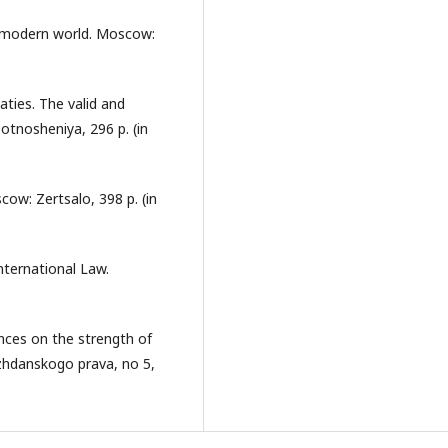
he modern world. Moscow:
aties. The valid and
otnosheniya, 296 p. (in
cow: Zertsalo, 398 p. (in
International Law.
nces on the strength of
razhdanskogo prava, no 5,