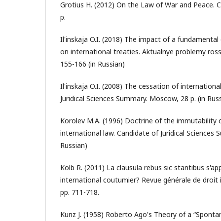
Grotius H. (2012) On the Law of War and Peace. C
p.
Il'inskaja O.I. (2018) The impact of a fundamenta
on international treaties. Aktualnye problemy ross
155-166 (in Russian)
Il'inskaja O.I. (2008) The cessation of internationa
Juridical Sciences Summary. Moscow, 28 p. (in Rus
Korolev M.A. (1996) Doctrine of the immutability 
international law. Candidate of Juridical Sciences
Russian)
Kolb R. (2011) La clausula rebus sic stantibus s'app
international coutumier? Revue générale de droit i
pp. 711-718.
Kunz J. (1958) Roberto Ago's Theory of a “Sponta