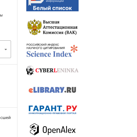
лы
Высшей