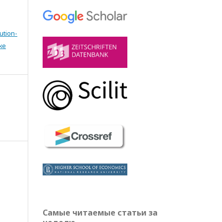
ution-
же
Самые читаемые статьи за