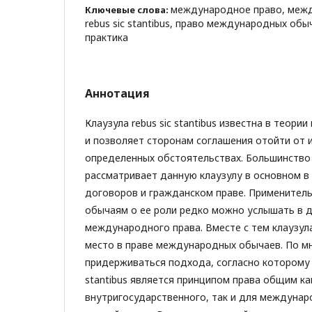
международное право, меж
Ключевые слова:
rebus sic stantibus, право международных об
практика
Аннотация
Клаузула rebus sic stantibus известна в теор
и позволяет сторонам соглашения отойти от и
определенных обстоятельствах. Большинство
рассматривает данную клаузулу в основном 
договоров и гражданском праве. Применител
обычаям о ее роли редко можно услышать в 
международного права. Вместе с тем клаузул
место в праве международных обычаев. По м
придерживаться подхода, согласно которому cl
stantibus является принципом права общим ка
внутригосударственного, так и для междунар