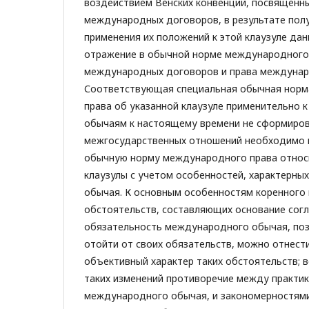
воздействием Венских конвенций, посвященн
международных договоров, в результате пол
применения их положений к этой клаузуле да
отражение в обычной норме международного 
международных договоров и права междунар
Соответствующая специальная обычная нор
права об указанной клаузуле применительно
обычаям к настоящему времени не сформирова
межгосударственных отношений необходимо
обычную норму международного права относ
клаузулы с учетом особенностей, характерн
обычая. К основным особенностям коренного
обстоятельств, составляющих основание согл
обязательность международного обычая, по
отойти от своих обязательств, можно отнест
объективный характер таких обстоятельств; 
таких изменений противоречие между практик
международного обычая, и закономерностям