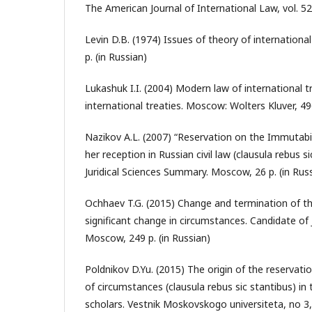
The American Journal of International Law, vol. 52
Levin D.B. (1974) Issues of theory of internation
p. (in Russian)
Lukashuk I.I. (2004) Modern law of international 
international treaties. Moscow: Wolters Kluver, 496
Nazikov A.L. (2007) “Reservation on the Immutabi
her reception in Russian civil law (clausula rebus s
Juridical Sciences Summary. Moscow, 26 p. (in Rus
Ochhaev T.G. (2015) Change and termination of th
significant change in circumstances. Candidate of J
Moscow, 249 p. (in Russian)
Poldnikov D.Yu. (2015) The origin of the reservati
of circumstances (clausula rebus sic stantibus) in 
scholars. Vestnik Moskovskogo universiteta, no 3,