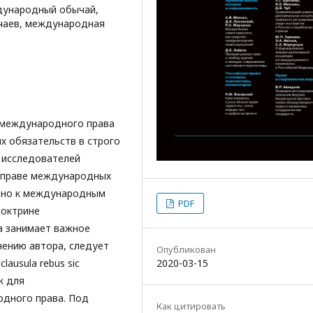
дународный обычай,
ычаев, международная
ии международного права
х обязательств в строго
 исследователей
в праве международных
ьно к международным
PDF
доктрине
а занимает важное
нению автора, следует
Опубликован
ausula rebus sic
2020-03-15
к для
одного права. Под
Как цитировать