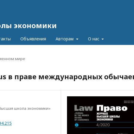
олы экономики
такты
Объявления
Авторам
О нас
еменном мире
ibus в праве международных обычае
Высшая школа экономики»
94.215