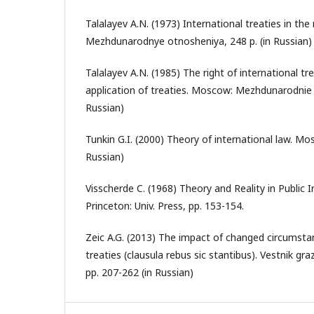
Talalayev A.N. (1973) International treaties in t
Mezhdunarodnye otnosheniya, 248 p. (in Russian)
Talalayev A.N. (1985) The right of international tre
application of treaties. Moscow: Mezhdunarodnie 
Russian)
Tunkin G.I. (2000) Theory of international law. Mos
Russian)
Visscherde C. (1968) Theory and Reality in Public 
Princeton: Univ. Press, pp. 153-154.
Zeic A.G. (2013) The impact of changed circumsta
treaties (clausula rebus sic stantibus). Vestnik g
pp. 207-262 (in Russian)