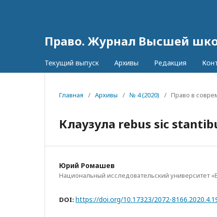
Право. Журнал Высшей шк
Текущий выпуск
Архивы
Редакция
Кон
Главная
/
Архивы
/
№ 4 (2020)
/
Право в совр
Клаузула rebus sic stant
Юрий Ромашев
Национальный исследовательский университет «
https://doi.org/10.17323/2072-8166.2020.4.1
DOI: