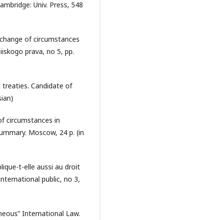
ambridge: Univ. Press, 548
l change of circumstances
iiskogo prava, no 5, pp.
l treaties. Candidate of
sian)
of circumstances in
 Summary. Moscow, 24 p. (in
lique-t-elle aussi au droit
nternational public, no 3,
neous” International Law.