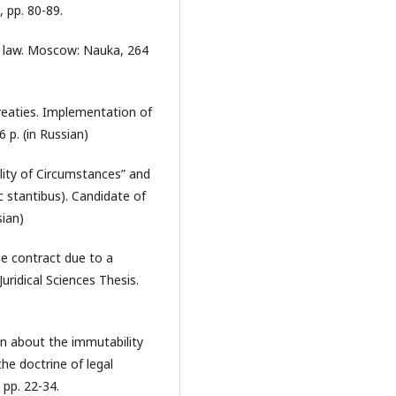
, pp. 80-89.
al law. Moscow: Nauka, 264
treaties. Implementation of
 p. (in Russian)
lity of Circumstances” and
ic stantibus). Candidate of
sian)
e contract due to a
uridical Sciences Thesis.
on about the immutability
the doctrine of legal
 pp. 22-34.