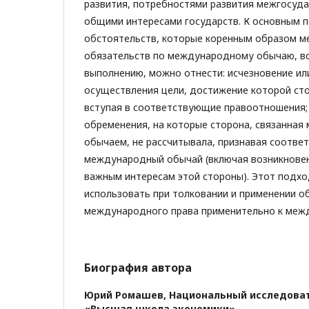
развития, потребностями развития межгосуд
общими интересами государств. К основным 
обстоятельств, которые коренным образом м
обязательств по международному обычаю, в
выполнению, можно отнести: исчезновение и
осуществления цели, достижение которой сто
вступая в соответствующие правоотношения;
обременения, на которые сторона, связанна
обычаем, не рассчитывала, признавая соотв
международный обычай (включая возникновен
важным интересам этой стороны). Этот подх
использовать при толковании и применении 
международного права применительно к меж
Биография автора
Юрий Ромашев,
Национальный исследова
«Высшая школа экономики»