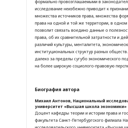
формально провозглашаемыми в законодатель
исследование неизбежно приводит к признан
множества источников права, множества фор
права на одной и той же территории, в одном
позволит связать воедино данные о полезно
права, об их сравнительной затратности и де
различий культуры, менталитета, экономическ
институциональных структур разных обществ.
далеко за пределы сугубо экономического по
на более широкую социолого-правовую перспе
Биография автора
Михаил Антонов,
Национальный исследов
университет «Высшая школа экономики»
Доцент кафедры теории и истории права и го
факультета Санкт-Петербургcкого филиала Н
исследовательского университета «Высшая ш