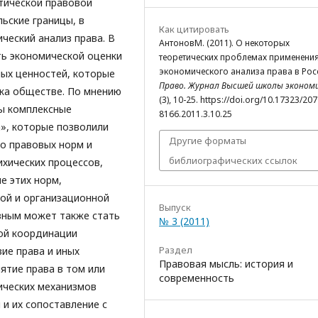
тической правовой
ьские границы, в
Как цитировать
ческий анализ права. В
АнтоновМ. (2011). О некоторых
ть экономической оценки
теоретических проблемах применени
экономического анализа права в Рос
ых ценностей, которые
Право. Журнал Высшей школы эконом
ка обществе. По мнению
(3), 10-25. https://doi.org/10.17323/207
ны комплексные
8166.2011.3.10.25
», которые позволили
Другие форматы
ко правовых норм и
библиографических ссылок
ихических процессов,
е этих норм,
ой и организационной
Выпуск
езным может также стать
№ 3 (2011)
ой координации
Раздел
ие права и иных
Правовая мысль: история и
ятие права в том или
современность
ических механизмов
и их сопоставление с