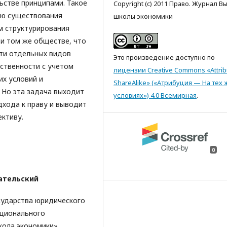
стве принципами. Такое
Copyright (c) 2011 Право. Журнал 
ию существования
школы экономики
м структурирования
 и том же обществе, что
сти отдельных видов
Это произведение доступно по
йственности с учетом
лицензии Creative Commons «Attrib
их условий и
ShareAlike» («Атрибуция — На тех 
 Но эта задача выходит
условиях») 4.0 Всемирная
.
дхода к праву и выводит
ктиву.
0
ательский
сударства юридического
ационального
кола экономики»,