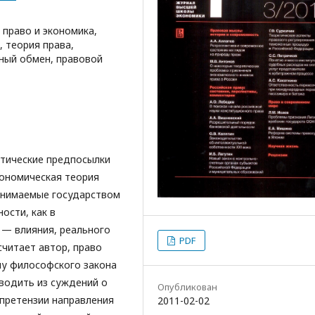
 право и экономика,
 теория права,
ный обмен, правовой
тические предпосылки
кономическая теория
инимаемые государством
ости, как в
 — влияния, реального
PDF
считает автор, право
лу философского закона
водить из суждений о
Опубликован
 претензии направления
2011-02-02