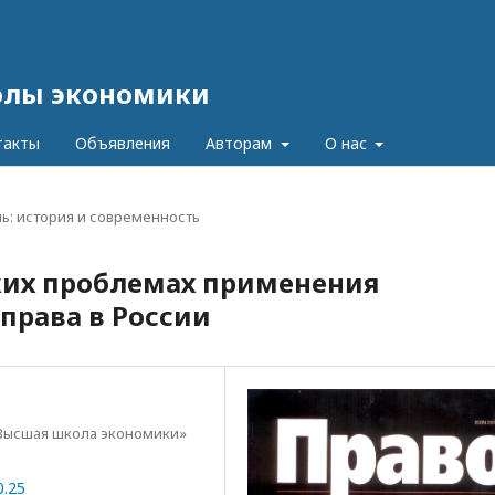
олы экономики
такты
Объявления
Авторам
О нас
ь: история и современность
ких проблемах применения
права в России
Высшая школа экономики»
0.25