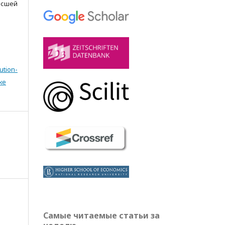
Высшей
ution-
же
Самые читаемые статьи за