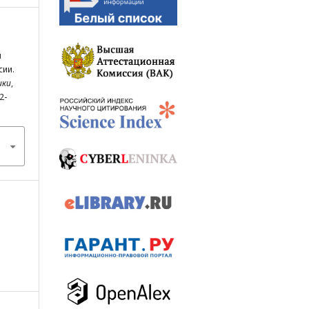
я
сии.
ики
,
2-