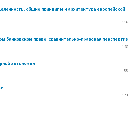
еделенность, общие принципы и архитектура европейской
116
ом банковском праве: сравнительно-правовая перспекти
143
рной автономии
155
ки
173