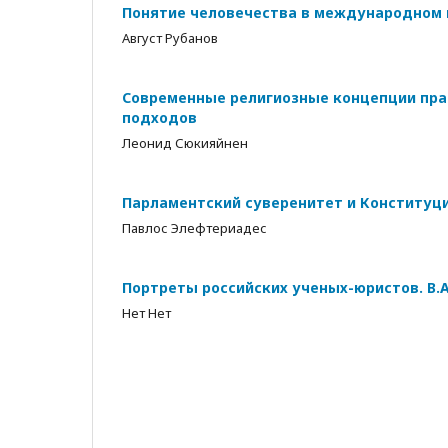
Понятие человечества в международном 
Август Рубанов
Современные религиозные концепции прав
подходов
Леонид Сюкияйнен
Парламентский суверенитет и Конституц
Павлос Элефтериадес
Портреты российских ученых-юристов. В.
Нет Нет