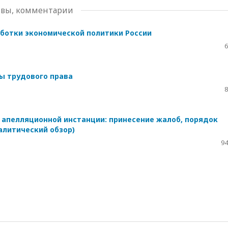
тивы, комментарии
ботки экономической политики России
6
ы трудового права
8
 апелляционной инстанции: принесение жалоб, порядок
алитический обзор)
94