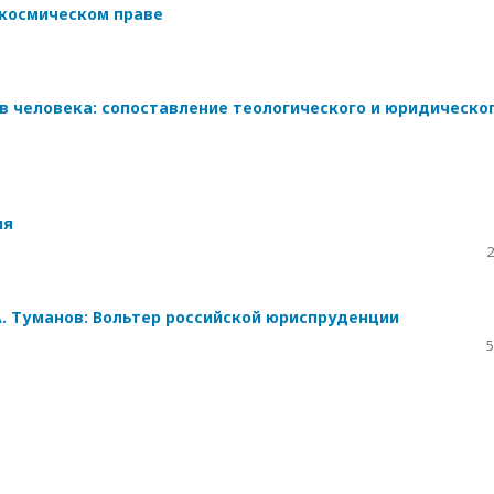
космическом праве
 человека: сопоставление теологического и юридическо
ия
2
А. Туманов: Вольтер российской юриспруденции
5