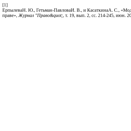
[1]
ЕрпылеваН. Ю., Гетьман-ПавловаИ. В., и КасаткинаА. С., «М
праве»,
Журнал "Право&quot;
, т. 19, вып. 2, сс. 214-245, июн. 2