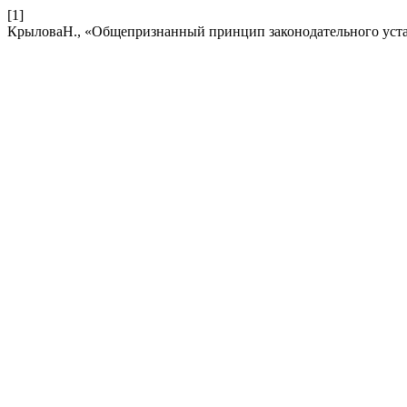
[1]
КрыловаН., «Общепризнанный принцип законодательного уста