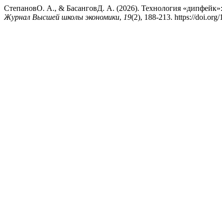
СтепановО. А., & БасанговД. А. (2026). Технология «дипфейк»
Журнал Высшей школы экономики
,
19
(2), 188-213. https://doi.o