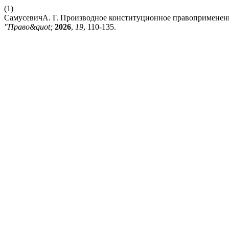
(1)
СамусевичА. Г. Производное конституционное правоприменение
"Право&quot;
2026
,
19
, 110-135.