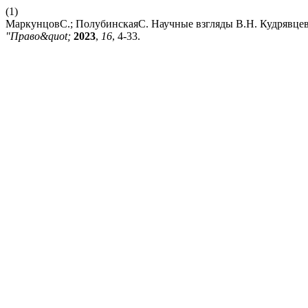
(1)
МаркунцовС.; ПолубинскаяС. Научные взгляды В.Н. Кудрявцева:
"Право&quot;
2023
,
16
, 4-33.