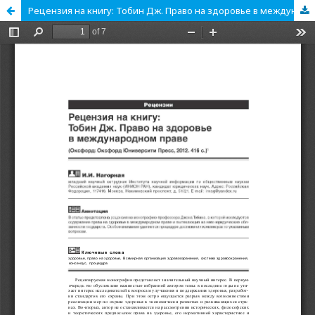
Рецензия на книгу: Тобин Дж. Право на здоровье в международном праве (Оксфорд: Оксфорд Юниверсити Пресс, 2012. 416 с.)