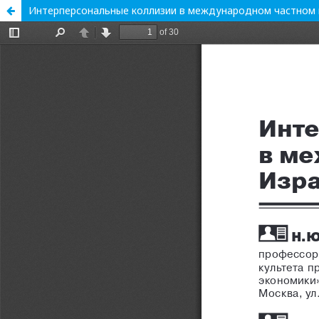
Интерперсональные коллизии в международном частном 